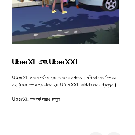
UberXL এবং UberXXL
গ্রু
UberXL ৬ জন পর্যন্ত গ্রুপের জন্য উপলব্ধ। যদি আপনার নিশ্চয়তা
যখন আপ
সহ ট্রাঙ্ক স্পেস প্রয়োজন হয়, UberXXL আপনার জন্য প্রস্তুত।
জানান
যোগ ক
UberXL সম্পর্কে আরও জানুন
গ্রুপ 