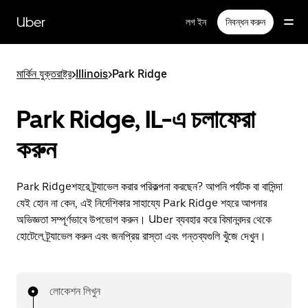
বাদ
দিয়ে
Uber
লগ ইন
নিবন্ধন করুন
প্রধান
বিষয়সূচিতে
যান
মার্কিন যুক্তরাষ্ট্র
>
Illinois
>
Park Ridge
Park Ridge, IL-এ চলাফেরা
করুন
Park Ridgeশহরে ট্র্যাভেল করার পরিকল্পনা করছেন? আপনি পর্যটক বা বাসিন্দা
যেই হোন না কেন, এই নির্দেশিকার সাহায্যে Park Ridge শহরে আপনার
অভিজ্ঞতা সম্পূর্ণভাবে উপভোগ করুন। Uber ব্যবহার করে বিমানবন্দর থেকে
হোটেলে ট্র্যাভেল করুন এবং জনপ্রিয় রাস্তা এবং গন্তব্যগুলি খুঁজে দেখুন।
লোকেশন লিখুন