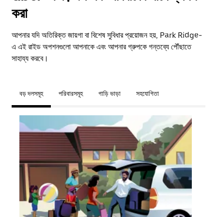
করা
আপনার যদি অতিরিক্ত জায়গা বা বিশেষ সুবিধার প্রয়োজন হয়, Park Ridge-
এ এই রাইড অপশনগুলো আপনাকে এবং আপনার গ্রুপকে গন্তব্যে পৌঁছাতে
সাহায্য করবে।
বড় দলসমূহ
পরিবারসমূহ
গাড়ি ভাড়া
সহযোগিতা