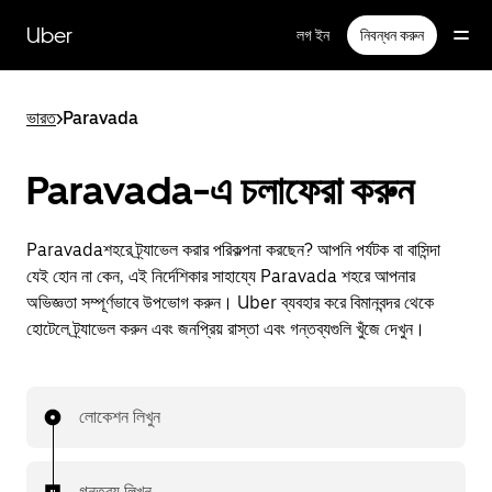
বাদ
দিয়ে
Uber
লগ ইন
নিবন্ধন করুন
প্রধান
বিষয়সূচিতে
যান
ভারত
>
Paravada
Paravada-এ চলাফেরা করুন
Paravadaশহরে ট্র্যাভেল করার পরিকল্পনা করছেন? আপনি পর্যটক বা বাসিন্দা
যেই হোন না কেন, এই নির্দেশিকার সাহায্যে Paravada শহরে আপনার
অভিজ্ঞতা সম্পূর্ণভাবে উপভোগ করুন। Uber ব্যবহার করে বিমানবন্দর থেকে
হোটেলে ট্র্যাভেল করুন এবং জনপ্রিয় রাস্তা এবং গন্তব্যগুলি খুঁজে দেখুন।
লোকেশন লিখুন
গন্তব্য লিখুন