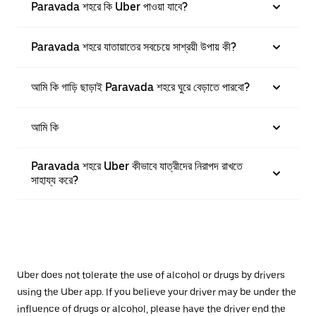
Paravada শহরে কি Uber পাওয়া যাবে?
Paravada শহরে যাতায়াতের সবচেয়ে সাশ্রয়ী উপায় কী?
আমি কি গাড়ি ছাড়াই Paravada শহরে ঘুরে বেড়াতে পারবো?
আমি কি
Paravada শহরে Uber কীভাবে যাত্রীদের নিরাপদ রাখতে
সাহায্য করে?
Uber does not tolerate the use of alcohol or drugs by drivers
using the Uber app. If you believe your driver may be under the
influence of drugs or alcohol, please have the driver end the