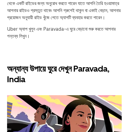
থেকে একটি রাইডের জন্য অনুরোধ করতে পারেন যাতে আপনি তৈরি হওয়ামাত্র
আপনার রাইডও প্রস্তুত থাকে৷ আপনি গ্রুপেই থাকুন বা একাই বেড়ান, আপনার
প্রয়োজন অনুযায়ী রাইড খুঁজে পেতে অ্যাপটি ব্যবহার করতে পারেন।
Uber অ্যাপ খুলুন এবং Paravada-এ ঘুরে বেড়ানো শুরু করতে আপনার
গন্তব্য লিখুন।
অন্যান্য উপায়ে ঘুরে দেখুন Paravada,
India