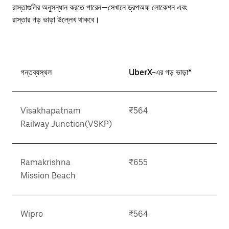
রাস্তাগুলির অনুসন্ধান করতে পারেন—সেখানে ড্রপঅফ লোকেশন এবং
close
the
রাস্তার গড় ভাড়া উল্লেখ থাকবে।
calendar.
গন্তব্যস্থল
UberX-এর গড় ভাড়া*
Visakhapatnam
₹564
Railway Junction(VSKP)
Ramakrishna
₹655
Mission Beach
Wipro
₹564