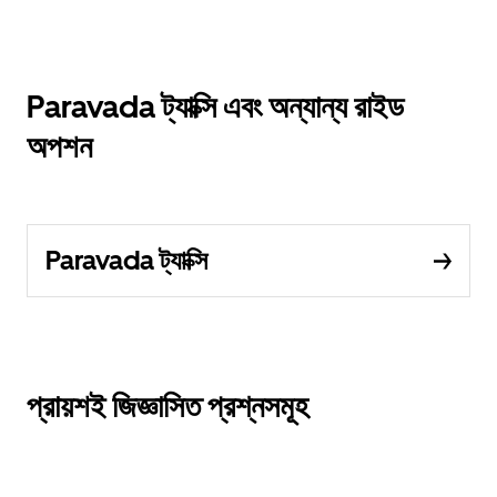
Paravada ট্যাক্সি এবং অন্যান্য রাইড
অপশন
Paravada ট্যাক্সি
প্রায়শই জিজ্ঞাসিত প্রশ্নসমূহ