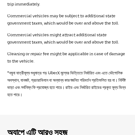
trip immediately.
Commercial vehicles may be subject to additional state
government taxes, which would be over and above the toll.
Commercial vehicles might attract additional state
government taxes, which would be over and above the toll.
Cleaning or repair fee might be applicable in case of damage
to the vehicle.
*নমুনা যাত্রীমূল্য শুধুমাত্র গড় UberX মূল্যের ভিত্তিতে নির্ধারিত এবং এতে ভৌগোলিক
অবস্থান, যানজট, প্রচারাভিযান বা অন্যান্য কারণজনিত পরিবর্তন প্রতিফলিত হয় না। নির্দিষ্ট
ভাড়া এবং সর্বনিম্ন ফি প্রযোজ্য হতে পারে। রাইড এবং নির্ধারিত রাইডের প্রকৃত মূল্য ভিন্ন
হতে পারে।
অ্যাপে এটি আরও সহজ