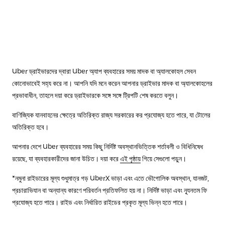
Uber ড্রাইভারদের দ্বারা Uber অ্যাপ ব্যবহারের সময় মাদক বা অ্যালকোহল সেবন
কোনোভাবেই সহ্য করে না। আপনি যদি মনে করেন আপনার ড্রাইভার মাদক বা অ্যালকোহলের
প্রভাবাধীন, তাহলে দয়া করে ড্রাইভারকে সঙ্গে সঙ্গে ট্রিপটি শেষ করতে বলুন।
বাণিজ্যিক যানবাহনের ক্ষেত্রে অতিরিক্ত রাজ্য সরকারের কর প্রযোজ্য হতে পারে, যা টোলের
অতিরিক্ত হবে।
আপনার দেশে Uber ব্যবহারের সময় কিছু নির্দিষ্ট অবস্থানভিত্তিক শর্তাবলী ও বিধিনিষেধ
রয়েছে, যা ব্যবহারকারীদের জানা উচিত। দয়া করে
এই পৃষ্ঠায়
গিয়ে সেগুলো পড়ুন।
*নমুনা রাইডারের মূল্য শুধুমাত্র গড় UberX ভাড়া এবং এতে ভৌগোলিক অবস্থান, যানজট,
প্রচারাভিযান বা অন্যান্য কারণে পরিবর্তন প্রতিফলিত হয় না। নির্দিষ্ট ভাড়া এবং ন্যূনতম ফি
প্রযোজ্য হতে পারে। রাইড এবং নির্ধারিত রাইডের প্রকৃত মূল্য ভিন্ন হতে পারে।