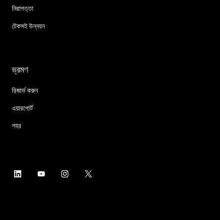
নিরাপত্তা
টেকসই উন্নয়ন
ভ্রমণ
রিজার্ভ করুন
এয়ারপোর্ট
শহর