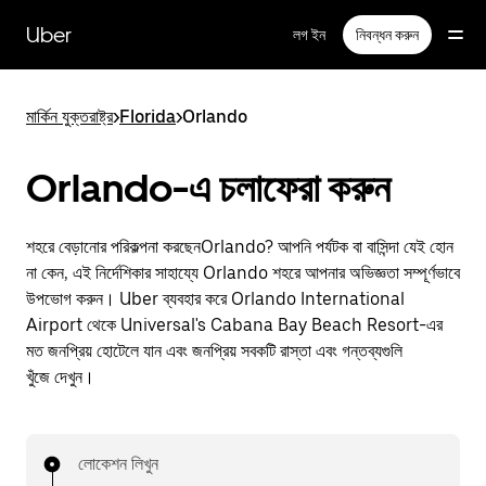
বাদ
দিয়ে
Uber
লগ ইন
নিবন্ধন করুন
প্রধান
বিষয়সূচিতে
যান
মার্কিন যুক্তরাষ্ট্র
>
Florida
>
Orlando
Orlando-এ চলাফেরা করুন
শহরে বেড়ানোর পরিকল্পনা করছেনOrlando? আপনি পর্যটক বা বাসিন্দা যেই হোন
না কেন, এই নির্দেশিকার সাহায্যে Orlando শহরে আপনার অভিজ্ঞতা সম্পূর্ণভাবে
উপভোগ করুন। Uber ব্যবহার করে Orlando International
Airport থেকে Universal's Cabana Bay Beach Resort-এর
মত জনপ্রিয় হোটেলে যান এবং জনপ্রিয় সবকটি রাস্তা এবং গন্তব্যগুলি
খুঁজে দেখুন।
লোকেশন লিখুন