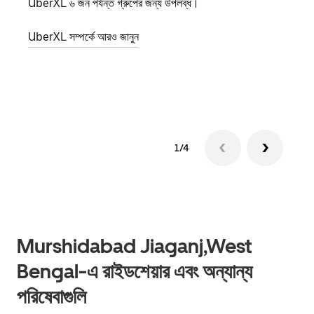
UberXL ৬ জন পর্যন্ত গ্রুপের জন্য উপলব্ধ।
যখন আপ
জানান
UberXL সম্পর্কে আরও জানুন
যোগ ক
গ্রুপ 
1/4
Murshidabad Jiaganj,West
Bengal-এ রাইডশেয়ার এবং অন্যান্য
পরিষেবাগুলি