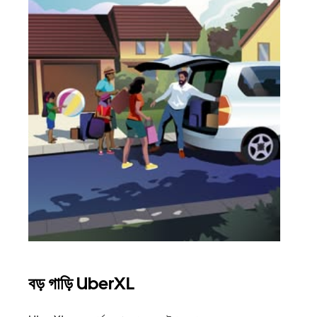
বড় গাড়ি UberXL
গ্রু