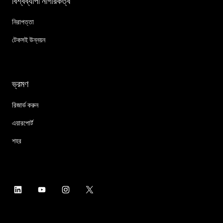
বিশ্বব্যাপী নাগরিকত্ব
নিরাপত্তা
টেকসই উন্নয়ন
ভ্রমণ
রিজার্ভ করুন
এয়ারপোর্ট
শহর