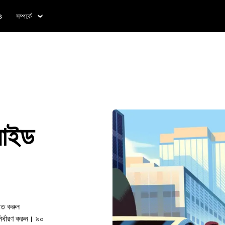
s
সম্পর্কে
রাইড
াত করুন
র্ধারণ করুন। ৯০