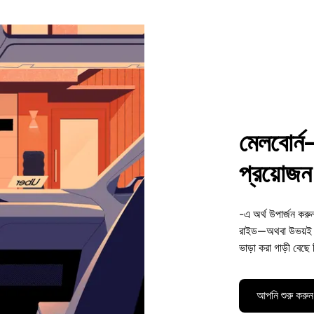
মেলবোর্ন
প্রয়োজন 
-এ অর্থ উপার্জন করু
রাইড—অথবা উভয়ই। 
ভাড়া করা গাড়ী বেছে
আপনি শুরু করুন