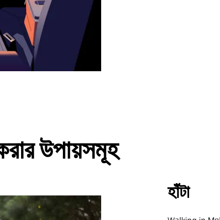
করার উপায়সমূহ
হাঁটা