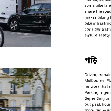
some bike lan
share the road 
makes biking l
bike infrastru
consider traff
ensure safety.
গাড়ি
Driving remain
Melbourne, Flo
network that 
Parking is gen
depending on 
but peak hour
topography an