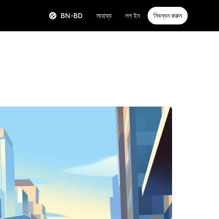
BN-BD
সাহায্য
লগ ইন
নিবন্ধন করুন