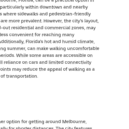
bourne, Florida, can be a practical option in
 particularly within downtown and nearby
 where sidewalks and pedestrian-friendly
 are more prevalent. However, the city’s layout,
ad-out residential and commercial zones, may
less convenient for reaching many
Additionally, Florida’s hot and humid climate,
ring summer, can make walking uncomfortable
periods. While some areas are accessible on
all reliance on cars and limited connectivity
oints may reduce the appeal of walking as a
of transportation.
her option for getting around Melbourne,
ally for shorter distances. The city features