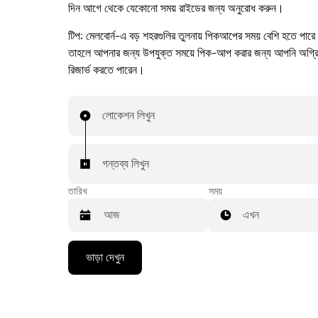
দিন আগে থেকে যেকোনো সময় রাইডের জন্য অনুরোধ করুন।
টিপ:
মেলবোর্ন-এ বড় শহরগুলির তুলনায় পিকআপের সময় বেশি হতে পারে
তাহলে আপনার জন্য উপযুক্ত সময়ে পিক-আপ করার জন্য আপনি অগ্র
রিজার্ভ করতে পারেন।
লোকেশন লিখুন
গন্তব্য লিখুন
তারিখ
সময়
এখন
Press
ভাড়া দেখুন
the
down
arrow
key
to