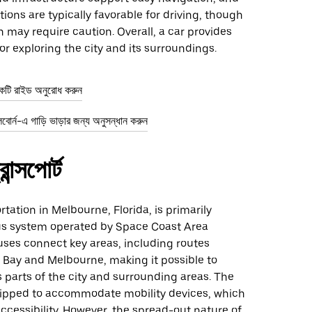
ions are typically favorable for driving, though
n may require caution. Overall, a car provides
r exploring the city and its surroundings.
কটি রাইড অনুরোধ করুন
র্ন-এ গাড়ি ভাড়ার জন্য অনুসন্ধান করুন
ান্সপোর্ট
rtation in Melbourne, Florida, is primarily
us system operated by Space Coast Area
uses connect key areas, including routes
Bay and Melbourne, making it possible to
 parts of the city and surrounding areas. The
ipped to accommodate mobility devices, which
accessibility. However, the spread-out nature of