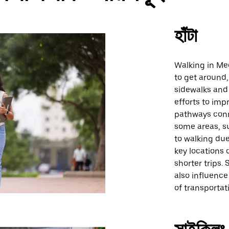
হাঁটা
Walking in Me
to get around,
sidewalks and 
efforts to imp
pathways conn
some areas, s
to walking due
key locations 
shorter trips.
also influenc
of transportat