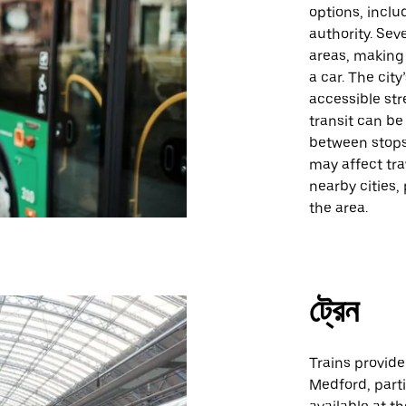
options, inclu
authority. Se
areas, making 
a car. The cit
accessible str
transit can be
between stops
may affect trav
nearby cities, 
the area.
ট্রেন
Trains provide
Medford, parti