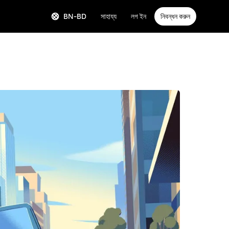
BN-BD
সাহায্য
লগ ইন
নিবন্ধন করুন