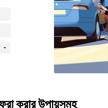
া করার উপায়সমূহ