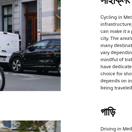
সাইক্লিং
Cycling in Me
infrastructure
can make it a 
city. The area
many destinati
vary depending
mindful of tra
have dedicate
choice for shor
depends on ind
being traveled
গাড়ি
Driving in Med