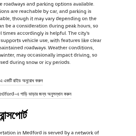
e roadways and parking options available.
ons are reachable by car, and parking is
lable, though it may vary depending on the
can be a consideration during peak hours, so
l times accordingly is helpful. The city’s
 supports vehicle use, with features like clear
aintained roadways. Weather conditions,
n winter, may occasionally impact driving, so
ised during snow or icy periods.
একটি রাইড অনুরোধ করুন
ford-এ গাড়ি ভাড়ার জন্য অনুসন্ধান করুন
ান্সপোর্ট
rtation in Medford is served by a network of