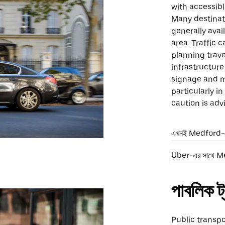
with accessibl
Many destinati
generally avai
area. Traffic 
planning trave
infrastructure
signage and m
particularly i
caution is adv
এখনই Medford-এ 
Uber-এর সাথে Med
পাবলিক ট্র
Public transpo