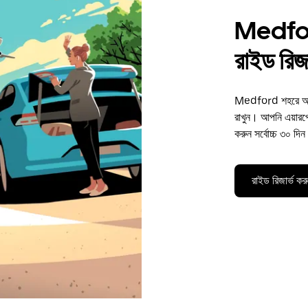
Medfor
রাইড রিজা
Medford শহরে আপনা
রাখুন। আপনি এয়ারপোর্
করুন সর্বোচ্চ ৩০ দ
রাইড রিজার্ভ কর