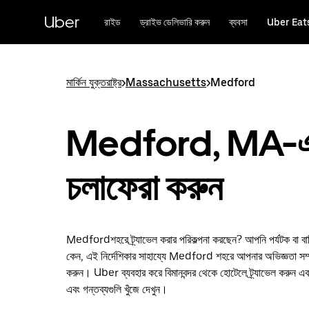
বাদ
দিয়ে
Uber
রাইড
ড্রাইভ ডেলিভারি করুন
ব্যবসা
Uber Eat
প্রধান
বিষয়সূচিতে
যান
মার্কিন যুক্তরাষ্ট্র
>
Massachusetts
>
Medford
Medford, MA-
চলাফেরা করুন
Medfordশহরে ট্র্যাভেল করার পরিকল্পনা করছেন? আপনি পর্যটক বা বাসি
কেন, এই নির্দেশিকার সাহায্যে Medford শহরে আপনার অভিজ্ঞতা সম্
করুন। Uber ব্যবহার করে বিমানবন্দর থেকে হোটেলে ট্র্যাভেল করুন এবং
এবং গন্তব্যগুলি খুঁজে দেখুন।