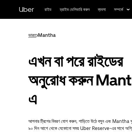
বাদ
দিয়ে
Uber
রাইড
ড্রাইভ ডেলিভারি করুন
ব্যবসা
সম্পর্কে
প্রধান
বিষয়সূচিতে
যান
ভারত
>
Mantha
এখন বা পরে রাইডের
অনুরোধ করুন Man
এ
আপনার ট্রিপের বিবরণ যোগ করুন, গাড়িতে উঠে বসুন এবং Mantha ঘ
৯০ দিন আগে থেকে যেকোনো সময় Uber Reserve-এর সাথে অগ্রিম