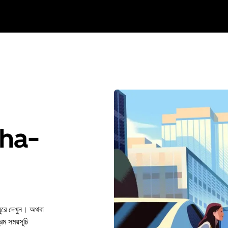
tha-
ুরে দেখুন। অথবা
 সময়সূচি