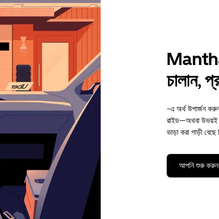
Mantha-
চালান, প
-এ অর্থ উপার্জন কর
রাইড—অথবা উভয়ই। 
ভাড়া করা গাড়ী বেছে
আপনি শুরু করুন