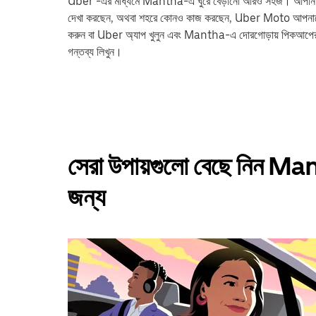
Uber -এর মাধ্যমে Mantha-এ ঘুরে বেড়ানো আরও সহজ। আপনি ট্রেন স্টেশ
দেখা করছেন, অথবা শহরে কোনও কাজ করছেন, Uber Moto আপনাকে আ
করুন বা Uber অ্যাপ খুলুন এবং Mantha-এ দোরগোড়ায় পিকআপ
গন্তব্য লিখুন।
সেরা উপায়গুলো বেছে নিন Ma
জন্য