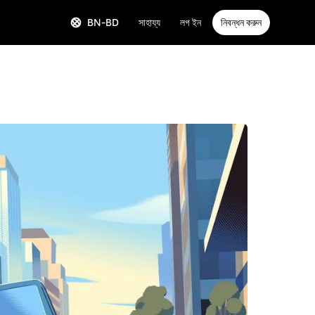
BN-BD
সাহায্য
লগ ইন
নিবন্ধন করুন