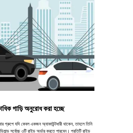
াধিক গাড়ি অনুরোধ করা হচ্ছে
উবার শাটল
র গ্রুপে যদি কেবল একজন অ্যাকাউন্টধারী থাকেন, তাহলে তিনি
আমাদের শাটল অপশন ন
িমান্ড সর্বোচ্চ ৩টি রাইড অর্ডার করতে পারবেন। প্রতিটি রাইড
ভেন্যুগুলোর জন্য