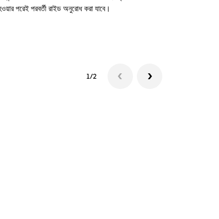
 হওয়ার পরেই পরবর্তী রাইড অনুরোধ করা যাবে।
শাটল উপলব্ধতা দে
1/2