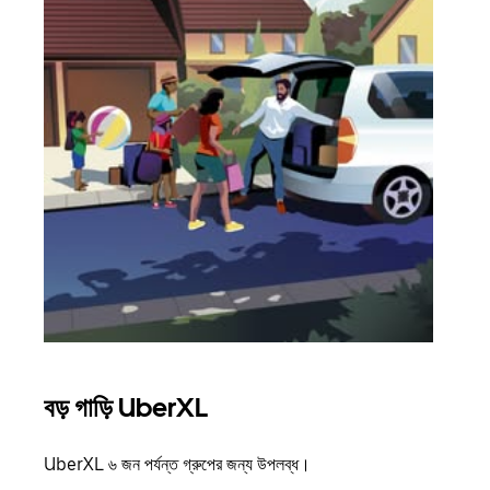
বড় গাড়ি UberXL
গ্রু
UberXL ৬ জন পর্যন্ত গ্রুপের জন্য উপলব্ধ।
যখন আপ