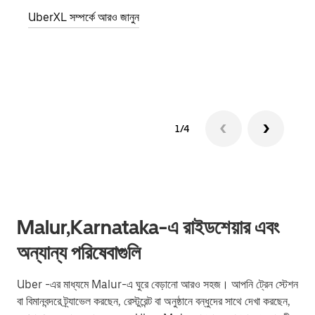
জানান
UberXL সম্পর্কে আরও জানুন
যোগ ক
গ্রুপ 
1/4
Malur,Karnataka-এ রাইডশেয়ার এবং
অন্যান্য পরিষেবাগুলি
Uber -এর মাধ্যমে Malur-এ ঘুরে বেড়ানো আরও সহজ। আপনি ট্রেন স্টেশন
বা বিমানবন্দরে ট্র্যাভেল করছেন, রেস্টুরেন্ট বা অনুষ্ঠানে বন্ধুদের সাথে দেখা করছেন,