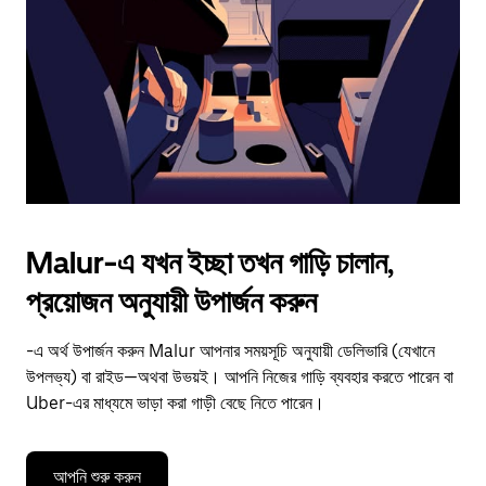
to
close
the
calendar.
Malur-এ যখন ইচ্ছা তখন গাড়ি চালান,
প্রয়োজন অনুযায়ী উপার্জন করুন
-এ অর্থ উপার্জন করুন Malur আপনার সময়সূচি অনুযায়ী ডেলিভারি (যেখানে
উপলভ্য) বা রাইড—অথবা উভয়ই। আপনি নিজের গাড়ি ব্যবহার করতে পারেন বা
Uber-এর মাধ্যমে ভাড়া করা গাড়ী বেছে নিতে পারেন।
আপনি শুরু করুন