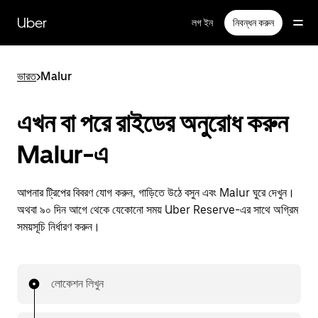
বাদ
দিয়ে
Uber
লগ ইন
নিবন্ধন করুন
প্রধান
বিষয়সূচিতে
যান
ভারত
>
Malur
এখন বা পরে রাইডের অনুরোধ করুন
Malur-এ
আপনার ট্রিপের বিবরণ যোগ করুন, গাড়িতে উঠে বসুন এবং Malur ঘুরে দেখুন।
অথবা ৯০ দিন আগে থেকে যেকোনো সময় Uber Reserve-এর সাথে অগ্রিম
সময়সূচি নির্ধারণ করুন।
লোকেশন লিখুন