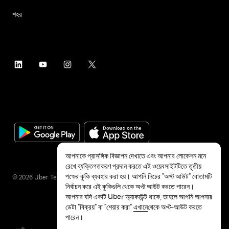
শহর
আপনাকে প্রাসঙ্গিক বিজ্ঞাপন দেখাতে এবং আপনার লোকেশন মনে
রেখে ব্যক্তিগতকরণ প্রদান করতে এই ওয়েবসাইটটিতে তৃতীয়
পক্ষের কুকি ব্যবহার করা হয়। আপনি নিচের "অপ্ট আউট" বোতামটি
©
2026
Uber Technologies Inc.
নির্বাচন করে এই কুকিগুলি থেকে অপ্ট আউট করতে পারেন।
আপনার যদি একটি Uber অ্যাকাউন্ট থাকে, তাহলে আপনি আপনার
ডেটা "বিক্রয়" বা "শেয়ার করা"
এখানে
থেকে অপ্ট-আউট করতে
পারেন।