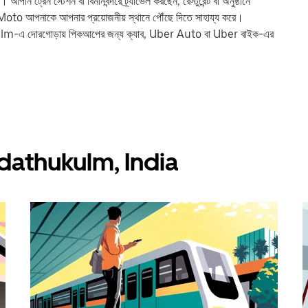
ন স্টেশন বা বিমানবন্দরে ট্র্যাভেল করছেন, রেস্টুরেন্ট বা অনুষ্ঠানে
oto আপনাকে আপনার প্রয়োজনীয় স্থানে পৌঁছে দিতে সাহায্য করে।
ulm-এ দোরগোড়ায় পিকআপের জন্য ক্যাব, Uber Auto বা Uber বাইক-এর
ন Madathukulm, India