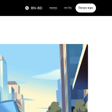
BN-BD
সাহায্য
লগ ইন
নিবন্ধন করুন