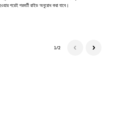
 হওয়ার পরেই পরবর্তী রাইড অনুরোধ করা যাবে।
শাটল উপলব্ধতা দে
1/2