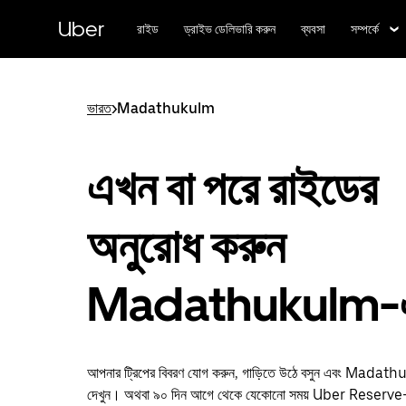
বাদ
দিয়ে
Uber
রাইড
ড্রাইভ ডেলিভারি করুন
ব্যবসা
সম্পর্কে
প্রধান
বিষয়সূচিতে
যান
ভারত
>
Madathukulm
এখন বা পরে রাইডের
অনুরোধ করুন
Madathukulm-
আপনার ট্রিপের বিবরণ যোগ করুন, গাড়িতে উঠে বসুন এবং Madath
দেখুন। অথবা ৯০ দিন আগে থেকে যেকোনো সময় Uber Reserve-