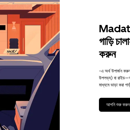
Madath
গাড়ি চাল
করুন
-এ অর্থ উপার্জন ক
উপলভ্য) বা রাইড—অ
মাধ্যমে ভাড়া করা গা
আপনি শুরু করুন