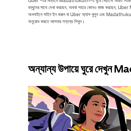
Uber -এর মাধ্যমে Madathukulm-এ ঘুরে বেড়ানো আরও সহজ। আপনি ট্রে
বন্ধুদের সাথে দেখা করছেন, অথবা শহরে কোনও কাজ করছেন, Uber M
অনলাইনে সাইন ইন করুন বা Uber অ্যাপ খুলুন এবং Madathuk
অনুরোধ করতে আপনার গন্তব্য লিখুন।
অন্যান্য উপায়ে ঘুরে দেখু