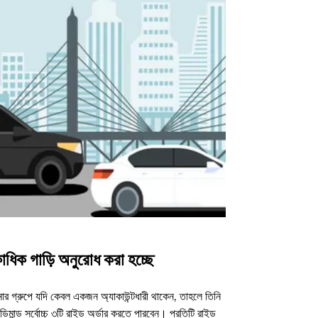
াধিক গাড়ি অনুরোধ করা হচ্ছে
উবার শাটল
র গ্রুপে যদি কেবল একজন অ্যাকাউন্টধারী থাকেন, তাহলে তিনি
আমাদের শাটল অপশন ন
িমান্ড সর্বোচ্চ ৩টি রাইড অর্ডার করতে পারবেন। প্রতিটি রাইড
ভেন্যুগুলোর জন্য