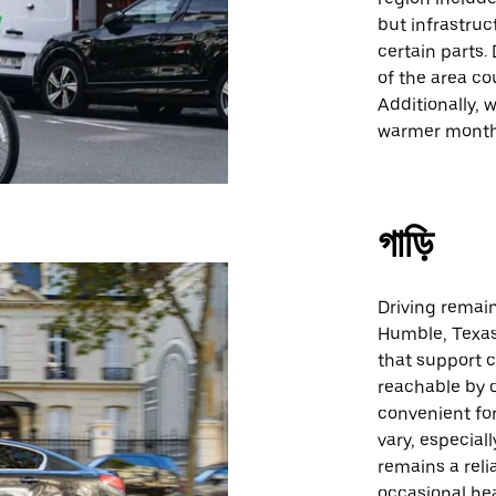
but infrastruc
certain parts.
of the area co
Additionally, 
warmer months,
গাড়ি
Driving remain
Humble, Texas
that support c
reachable by c
convenient for
vary, especial
remains a reli
occasional hea