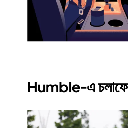
Humble-এ চলাফেরা