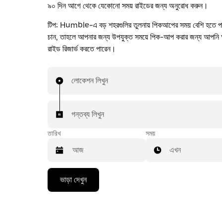
৯০ দিন আগে থেকে যেকোনো সময় রাইডের জন্য অনুরোধ করুন।
টিপ:
Humble-এ বড় শহরগুলির তুলনায় পিকআপের সময় বেশি হতে প
চান, তাহলে আপনার জন্য উপযুক্ত সময়ে পিক-আপ করার জন্য আপনি 
রাইড রিজার্ভ করতে পারেন।
লোকেশন লিখুন
গন্তব্য লিখুন
তারিখ
সময়
এখন
Press
ভাড়া দেখুন
the
down
arrow
key
to