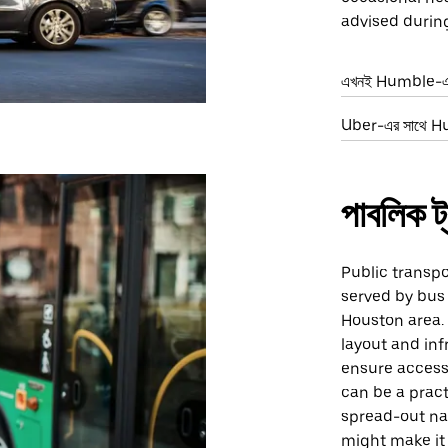
advised durin
এখনই Humble-এ এ
Uber-এর সাথে Hum
পাবলিক ট্র
Public transpo
served by bus 
Houston area. 
layout and inf
ensure accessib
can be a practi
spread-out nat
might make it 