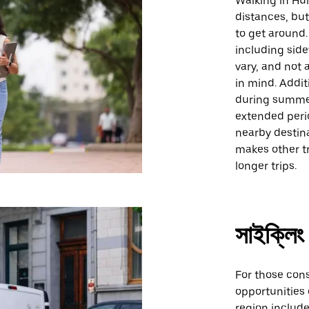
Walking in Hum
distances, bu
to get around
including side
vary, and not 
in mind. Addit
during summer
extended peri
nearby destina
makes other t
longer trips.
সাইক্লিং
For those cons
opportunities
region include