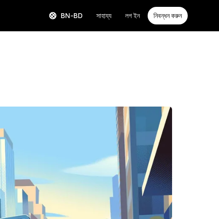
BN-BD
সাহায্য
লগ ইন
নিবন্ধন করুন