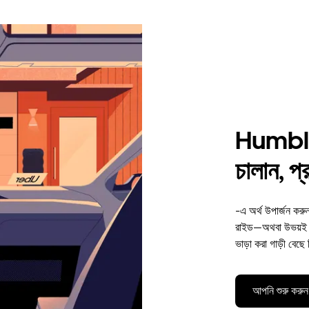
Humble-
চালান, প
-এ অর্থ উপার্জন কর
রাইড—অথবা উভয়ই। 
ভাড়া করা গাড়ী বেছে
আপনি শুরু করুন