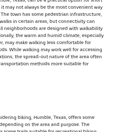
ble, Texas, can be a practical option for short
t it may not always be the most convenient way
. The town has some pedestrian infrastructure,
walks in certain areas, but connectivity can
all neighborhoods are designed with walkability
ionally, the warm and humid climate, especially
, may make walking less comfortable for
ods. While walking may work well for accessing
tions, the spread-out nature of the area often
ransportation methods more suitable for
idering biking, Humble, Texas, offers some
 depending on the area and purpose. The
s some trails suitable for recreational biking,