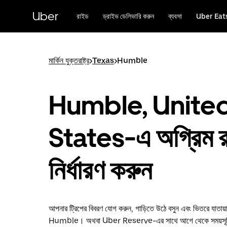
বাদ
দিয়ে
Uber
রাইড
ড্রাইভ ডেলিভারি করুন
ব্যবসা
Uber Eat
প্রধান
বিষয়সূচিতে
যান
মার্কিন যুক্তরাষ্ট্র
>
Texas
>
Humble
Humble, Unite
States-এ অগ্রিম 
নির্ধারণ করুন
আপনার ট্রিপের বিবরণ যোগ করুন, গাড়িতে উঠে বসুন এবং ভিতরে যাতায়
Humble। অথবা Uber Reserve-এর সাথে আগে থেকে সময়সূচি ন