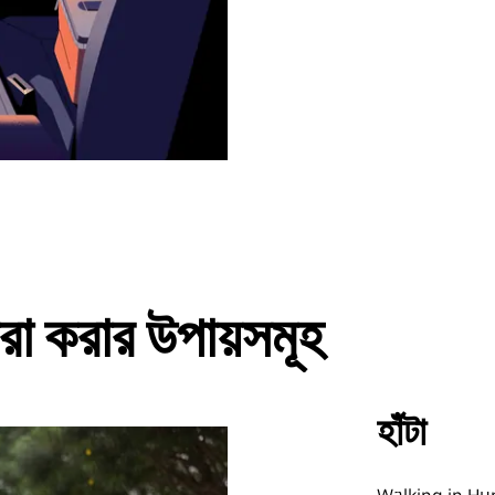
 করার উপায়সমূহ
হাঁটা