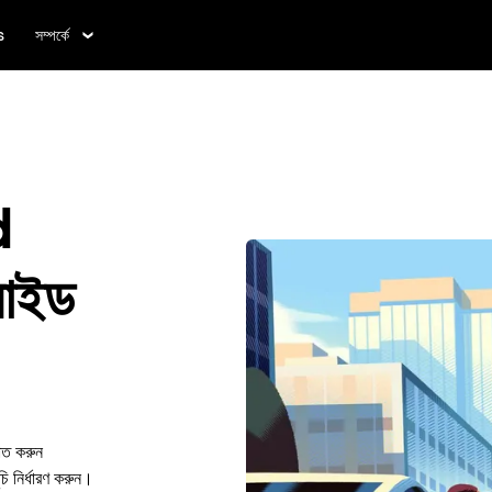
s
সম্পর্কে
d
রাইড
াত করুন
ির্ধারণ করুন।