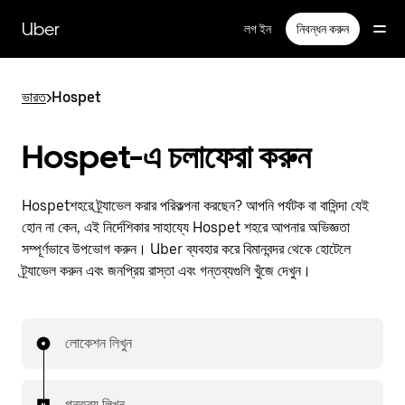
বাদ
দিয়ে
Uber
লগ ইন
নিবন্ধন করুন
প্রধান
বিষয়সূচিতে
যান
ভারত
>
Hospet
Hospet-এ চলাফেরা করুন
Hospetশহরে ট্র্যাভেল করার পরিকল্পনা করছেন? আপনি পর্যটক বা বাসিন্দা যেই
হোন না কেন, এই নির্দেশিকার সাহায্যে Hospet শহরে আপনার অভিজ্ঞতা
সম্পূর্ণভাবে উপভোগ করুন। Uber ব্যবহার করে বিমানবন্দর থেকে হোটেলে
ট্র্যাভেল করুন এবং জনপ্রিয় রাস্তা এবং গন্তব্যগুলি খুঁজে দেখুন।
লোকেশন লিখুন
গন্তব্য লিখুন