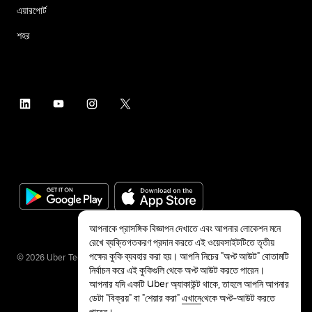
এয়ারপোর্ট
শহর
আপনাকে প্রাসঙ্গিক বিজ্ঞাপন দেখাতে এবং আপনার লোকেশন মনে
রেখে ব্যক্তিগতকরণ প্রদান করতে এই ওয়েবসাইটটিতে তৃতীয়
পক্ষের কুকি ব্যবহার করা হয়। আপনি নিচের "অপ্ট আউট" বোতামটি
©
2026
Uber Technologies Inc.
নির্বাচন করে এই কুকিগুলি থেকে অপ্ট আউট করতে পারেন।
আপনার যদি একটি Uber অ্যাকাউন্ট থাকে, তাহলে আপনি আপনার
ডেটা "বিক্রয়" বা "শেয়ার করা"
এখানে
থেকে অপ্ট-আউট করতে