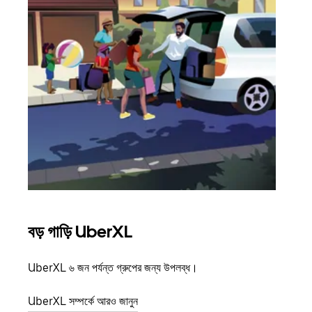
বড় গাড়ি UberXL
গ্রু
UberXL ৬ জন পর্যন্ত গ্রুপের জন্য উপলব্ধ।
যখন আপ
জানান
UberXL সম্পর্কে আরও জানুন
যোগ ক