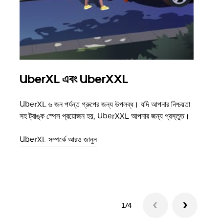
UberXL এবং UberXXL
গ্রু
UberXL ৬ জন পর্যন্ত গ্রুপের জন্য উপলব্ধ। যদি আপনার নিশ্চয়তা
যখন আপ
সহ ট্রাঙ্ক স্পেস প্রয়োজন হয়, UberXXL আপনার জন্য প্রস্তুত।
জানান
যোগ ক
UberXL সম্পর্কে আরও জানুন
গ্রুপ 
1/4