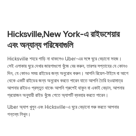
Hicksville,New York-এ রাইডশেয়ার
এবং অন্যান্য পরিষেবাগুলি
Hicksville শহরে গাড়ি না থাকলেও Uber-এর সঙ্গে ঘুরে বেড়ানো সহজ।
সেই এলাকায় ঘুরে দেখার জায়গাগুলো খুঁজে বের করুন, তারপর সপ্তাহের যে কোনও
দিন, যে কোনও সময় রাইডের জন্য অনুরোধ করুন। আপনি রিয়েল-টাইমে বা আগে
থেকে একটি রাইডের জন্য অনুরোধ করতে পারেন যাতে আপনি তৈরি হওয়ামাত্র
আপনার রাইডও প্রস্তুত থাকে৷ আপনি গ্রুপেই থাকুন বা একাই বেড়ান, আপনার
প্রয়োজন অনুযায়ী রাইড খুঁজে পেতে অ্যাপটি ব্যবহার করতে পারেন।
Uber অ্যাপ খুলুন এবং Hicksville-এ ঘুরে বেড়ানো শুরু করতে আপনার
গন্তব্য লিখুন।