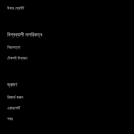
উবার ফ্রেইট
বিশ্বব্যাপী নাগরিকত্ব
নিরাপত্তা
টেকসই উন্নয়ন
ভ্রমণ
রিজার্ভ করুন
এয়ারপোর্ট
শহর