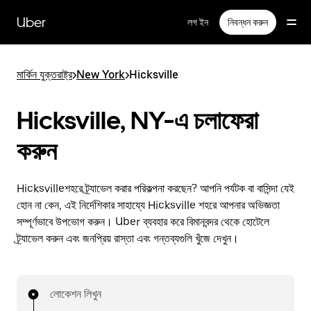
বাদ
দিয়ে
Uber
লগ ইন
নিবন্ধন করুন
প্রধান
বিষয়সূচিতে
যান
মার্কিন যুক্তরাষ্ট্র
>
New York
>
Hicksville
Hicksville, NY-এ চলাফেরা
করুন
Hicksvilleশহরে ট্র্যাভেল করার পরিকল্পনা করছেন? আপনি পর্যটক বা বাসিন্দা যেই
হোন না কেন, এই নির্দেশিকার সাহায্যে Hicksville শহরে আপনার অভিজ্ঞতা
সম্পূর্ণভাবে উপভোগ করুন। Uber ব্যবহার করে বিমানবন্দর থেকে হোটেলে
ট্র্যাভেল করুন এবং জনপ্রিয় রাস্তা এবং গন্তব্যগুলি খুঁজে দেখুন।
লোকেশন লিখুন