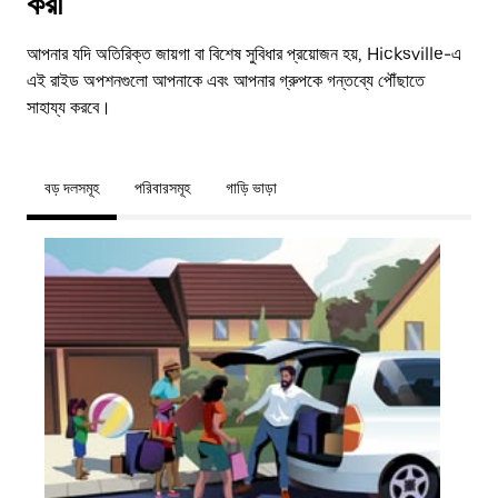
করা
আপনার যদি অতিরিক্ত জায়গা বা বিশেষ সুবিধার প্রয়োজন হয়, Hicksville-এ
এই রাইড অপশনগুলো আপনাকে এবং আপনার গ্রুপকে গন্তব্যে পৌঁছাতে
সাহায্য করবে।
বড় দলসমূহ
পরিবারসমূহ
গাড়ি ভাড়া