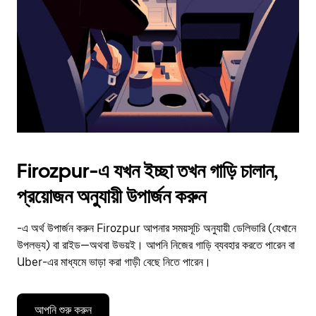
to
close
the
calendar.
Firozpur-এ যখন ইচ্ছা তখন গাড়ি চালান,
প্রয়োজন অনুযায়ী উপার্জন করুন
-এ অর্থ উপার্জন করুন Firozpur আপনার সময়সূচি অনুযায়ী ডেলিভারি (যেখানে
উপলভ্য) বা রাইড—অথবা উভয়ই। আপনি নিজের গাড়ি ব্যবহার করতে পারেন বা
Uber-এর মাধ্যমে ভাড়া করা গাড়ী বেছে নিতে পারেন।
আপনি শুরু করুন