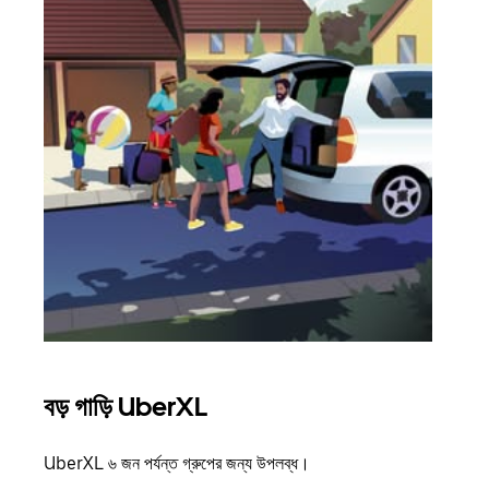
বড় গাড়ি UberXL
গ্রু
UberXL ৬ জন পর্যন্ত গ্রুপের জন্য উপলব্ধ।
যখন আপ