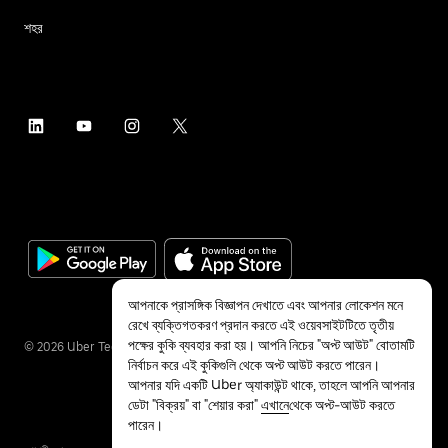
শহর
আপনাকে প্রাসঙ্গিক বিজ্ঞাপন দেখাতে এবং আপনার লোকেশন মনে
রেখে ব্যক্তিগতকরণ প্রদান করতে এই ওয়েবসাইটটিতে তৃতীয়
পক্ষের কুকি ব্যবহার করা হয়। আপনি নিচের "অপ্ট আউট" বোতামটি
©
2026
Uber Technologies Inc.
নির্বাচন করে এই কুকিগুলি থেকে অপ্ট আউট করতে পারেন।
আপনার যদি একটি Uber অ্যাকাউন্ট থাকে, তাহলে আপনি আপনার
ডেটা "বিক্রয়" বা "শেয়ার করা"
এখানে
থেকে অপ্ট-আউট করতে
পারেন।