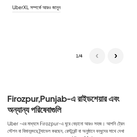
জানান
UberXL সম্পর্কে আরও জানুন
যোগ ক
গ্রুপ 
1/4
Firozpur,Punjab-এ রাইডশেয়ার এবং
অন্যান্য পরিষেবাগুলি
Uber -এর মাধ্যমে Firozpur-এ ঘুরে বেড়ানো আরও সহজ। আপনি ট্রেন
স্টেশন বা বিমানবন্দরে ট্র্যাভেল করছেন, রেস্টুরেন্ট বা অনুষ্ঠানে বন্ধুদের সাথে দেখা