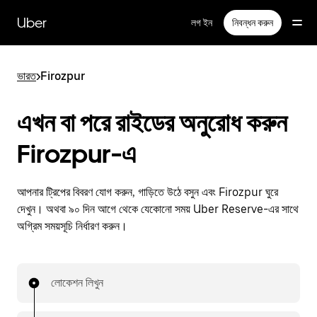
বাদ
দিয়ে
Uber
লগ ইন
নিবন্ধন করুন
প্রধান
বিষয়সূচিতে
যান
ভারত
>
Firozpur
এখন বা পরে রাইডের অনুরোধ করুন
Firozpur-এ
আপনার ট্রিপের বিবরণ যোগ করুন, গাড়িতে উঠে বসুন এবং Firozpur ঘুরে
দেখুন। অথবা ৯০ দিন আগে থেকে যেকোনো সময় Uber Reserve-এর সাথে
অগ্রিম সময়সূচি নির্ধারণ করুন।
লোকেশন লিখুন