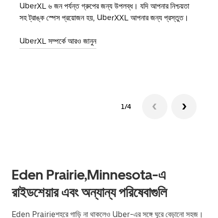
UberXL ৬ জন পর্যন্ত গ্রুপের জন্য উপলব্ধ। যদি আপনার নিশ্চয়তা
যখন আপ
সহ ট্রাঙ্ক স্পেস প্রয়োজন হয়, UberXXL আপনার জন্য প্রস্তুত।
জানান
যোগ ক
UberXL সম্পর্কে আরও জানুন
গ্রুপ 
1/4
Eden Prairie,Minnesota-এ
রাইডশেয়ার এবং অন্যান্য পরিষেবাগুলি
Eden Prairieশহরে গাড়ি না থাকলেও Uber-এর সঙ্গে ঘুরে বেড়ানো সহজ।