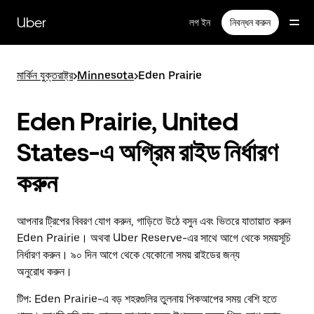
বাদ
দিয়ে
Uber
লগ ইন
নিবন্ধন করুন
প্রধান
বিষয়সূচিতে
যান
মার্কিন যুক্তরাষ্ট্র
>
Minnesota
>
Eden Prairie
Eden Prairie, United
States-এ অগ্রিম রাইড নির্ধারণ
করুন
আপনার ট্রিপের বিবরণ যোগ করুন, গাড়িতে উঠে বসুন এবং ভিতরে যাতায়াত করুন
Eden Prairie। অথবা Uber Reserve-এর সাথে আগে থেকে সময়সূচি
নির্ধারণ করুন। ৯০ দিন আগে থেকে যেকোনো সময় রাইডের জন্য
অনুরোধ করুন।
টিপ:
Eden Prairie-এ বড় শহরগুলির তুলনায় পিকআপের সময় বেশি হতে