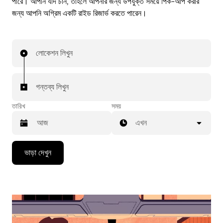
পারে। আপনি যদি চান, তাহলে আপনার জন্য উপযুক্ত সময়ে পিক-আপ করার
জন্য আপনি অগ্রিম একটি রাইড রিজার্ভ করতে পারেন।
লোকেশন লিখুন
গন্তব্য লিখুন
তারিখ
সময়
এখন
Press
ভাড়া দেখুন
the
down
arrow
key
to
interact
with
the