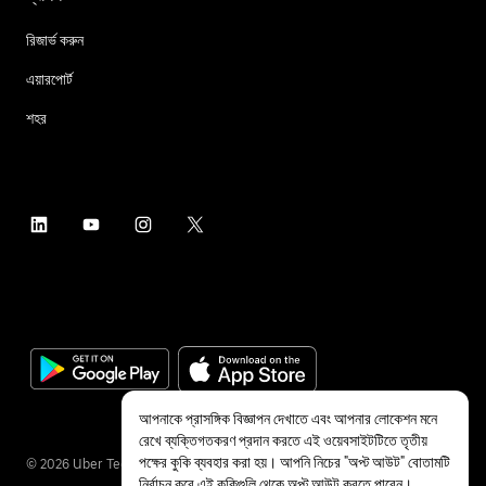
রিজার্ভ করুন
এয়ারপোর্ট
শহর
আপনাকে প্রাসঙ্গিক বিজ্ঞাপন দেখাতে এবং আপনার লোকেশন মনে
রেখে ব্যক্তিগতকরণ প্রদান করতে এই ওয়েবসাইটটিতে তৃতীয়
পক্ষের কুকি ব্যবহার করা হয়। আপনি নিচের "অপ্ট আউট" বোতামটি
©
2026
Uber Technologies Inc.
নির্বাচন করে এই কুকিগুলি থেকে অপ্ট আউট করতে পারেন।