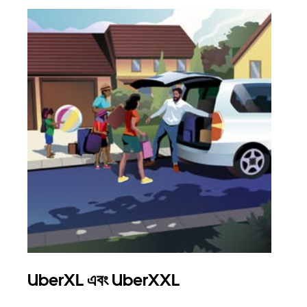
UberXL এবং UberXXL
গ্রু