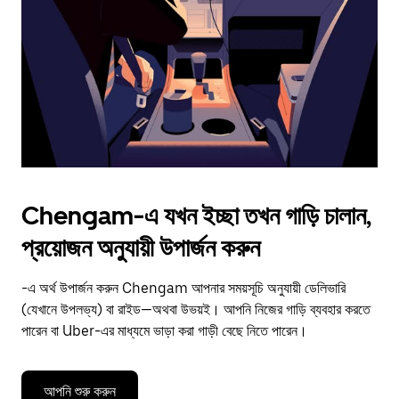
to
close
the
calendar.
Chengam-এ যখন ইচ্ছা তখন গাড়ি চালান,
প্রয়োজন অনুযায়ী উপার্জন করুন
-এ অর্থ উপার্জন করুন Chengam আপনার সময়সূচি অনুযায়ী ডেলিভারি
(যেখানে উপলভ্য) বা রাইড—অথবা উভয়ই। আপনি নিজের গাড়ি ব্যবহার করতে
পারেন বা Uber-এর মাধ্যমে ভাড়া করা গাড়ী বেছে নিতে পারেন।
আপনি শুরু করুন