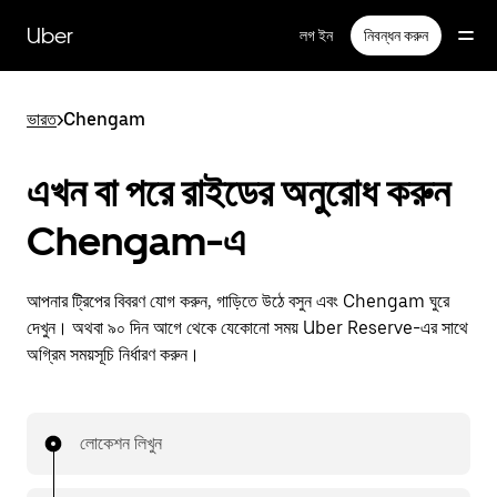
বাদ
দিয়ে
Uber
লগ ইন
নিবন্ধন করুন
প্রধান
বিষয়সূচিতে
যান
ভারত
>
Chengam
এখন বা পরে রাইডের অনুরোধ করুন
Chengam-এ
আপনার ট্রিপের বিবরণ যোগ করুন, গাড়িতে উঠে বসুন এবং Chengam ঘুরে
দেখুন। অথবা ৯০ দিন আগে থেকে যেকোনো সময় Uber Reserve-এর সাথে
অগ্রিম সময়সূচি নির্ধারণ করুন।
লোকেশন লিখুন