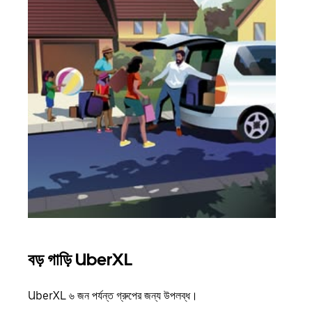
বড় গাড়ি UberXL
গ্রু
UberXL ৬ জন পর্যন্ত গ্রুপের জন্য উপলব্ধ।
যখন আপ