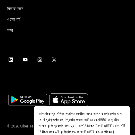
রিজার্ভ করুন
এয়ারপোর্ট
শহর
আপনাকে প্রাসঙ্গিক বিজ্ঞাপন দেখাতে এবং আপনার লোকেশন মনে
রেখে ব্যক্তিগতকরণ প্রদান করতে এই ওয়েবসাইটটিতে তৃতীয়
পক্ষের কুকি ব্যবহার করা হয়। আপনি নিচের "অপ্ট আউট" বোতামটি
©
2026
Uber Technologies Inc.
নির্বাচন করে এই কুকিগুলি থেকে অপ্ট আউট করতে পারেন।