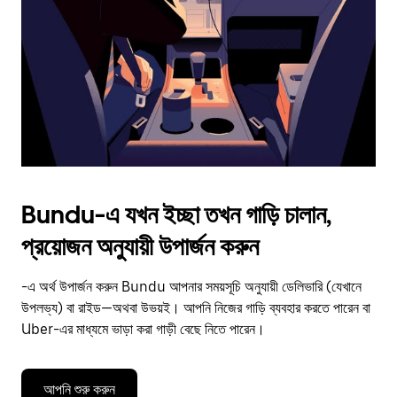
to
close
the
calendar.
Bundu-এ যখন ইচ্ছা তখন গাড়ি চালান,
প্রয়োজন অনুযায়ী উপার্জন করুন
-এ অর্থ উপার্জন করুন Bundu আপনার সময়সূচি অনুযায়ী ডেলিভারি (যেখানে
উপলভ্য) বা রাইড—অথবা উভয়ই। আপনি নিজের গাড়ি ব্যবহার করতে পারেন বা
Uber-এর মাধ্যমে ভাড়া করা গাড়ী বেছে নিতে পারেন।
আপনি শুরু করুন