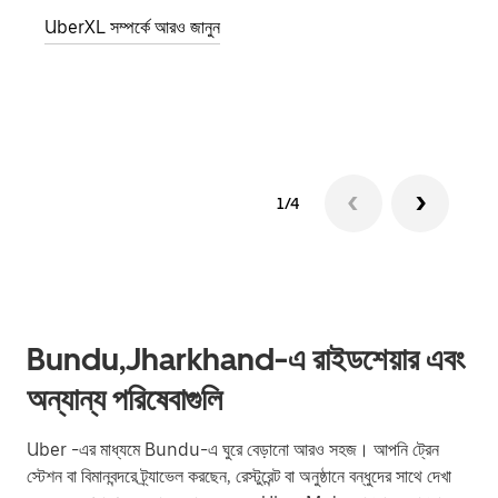
জানান
UberXL সম্পর্কে আরও জানুন
যোগ ক
গ্রুপ 
1/4
Bundu,Jharkhand-এ রাইডশেয়ার এবং
অন্যান্য পরিষেবাগুলি
Uber -এর মাধ্যমে Bundu-এ ঘুরে বেড়ানো আরও সহজ। আপনি ট্রেন
স্টেশন বা বিমানবন্দরে ট্র্যাভেল করছেন, রেস্টুরেন্ট বা অনুষ্ঠানে বন্ধুদের সাথে দেখা