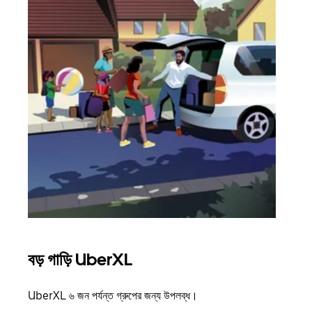
বড় গাড়ি UberXL
গ্রু
UberXL ৬ জন পর্যন্ত গ্রুপের জন্য উপলব্ধ।
যখন আপ