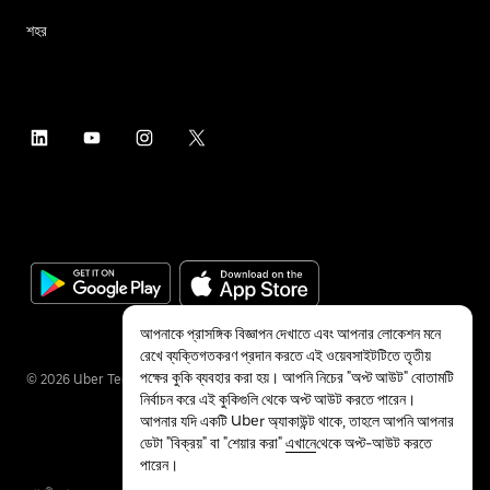
শহর
আপনাকে প্রাসঙ্গিক বিজ্ঞাপন দেখাতে এবং আপনার লোকেশন মনে
রেখে ব্যক্তিগতকরণ প্রদান করতে এই ওয়েবসাইটটিতে তৃতীয়
পক্ষের কুকি ব্যবহার করা হয়। আপনি নিচের "অপ্ট আউট" বোতামটি
©
2026
Uber Technologies Inc.
নির্বাচন করে এই কুকিগুলি থেকে অপ্ট আউট করতে পারেন।
আপনার যদি একটি Uber অ্যাকাউন্ট থাকে, তাহলে আপনি আপনার
ডেটা "বিক্রয়" বা "শেয়ার করা"
এখানে
থেকে অপ্ট-আউট করতে
পারেন।