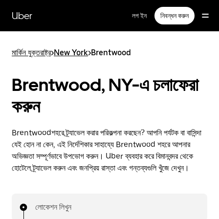
বাদ
দিয়ে
Uber
লগ ইন
নিবন্ধন করুন
প্রধান
বিষয়সূচিতে
যান
মার্কিন যুক্তরাষ্ট্র
>
New York
>
Brentwood
Brentwood, NY-এ চলাফেরা
করুন
Brentwoodশহরে ট্র্যাভেল করার পরিকল্পনা করছেন? আপনি পর্যটক বা বাসিন্দা
যেই হোন না কেন, এই নির্দেশিকার সাহায্যে Brentwood শহরে আপনার
অভিজ্ঞতা সম্পূর্ণভাবে উপভোগ করুন। Uber ব্যবহার করে বিমানবন্দর থেকে
হোটেলে ট্র্যাভেল করুন এবং জনপ্রিয় রাস্তা এবং গন্তব্যগুলি খুঁজে দেখুন।
লোকেশন লিখুন