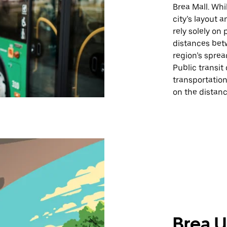
Brea Mall. Whi
city’s layout 
rely solely on
distances bet
region’s sprea
Public transit 
transportatio
on the distanc
Brea Ub