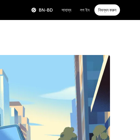
BN-BD
সাহায্য
লগ ইন
নিবন্ধন করুন