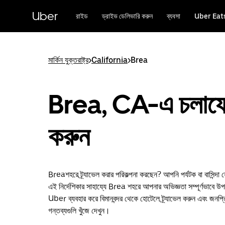
বাদ
দিয়ে
Uber
রাইড
ড্রাইভ ডেলিভারি করুন
ব্যবসা
Uber Eat
প্রধান
বিষয়সূচিতে
যান
মার্কিন যুক্তরাষ্ট্র
>
California
>
Brea
Brea, CA-এ চলাফে
করুন
Breaশহরে ট্র্যাভেল করার পরিকল্পনা করছেন? আপনি পর্যটক বা বাসিন্দা
এই নির্দেশিকার সাহায্যে Brea শহরে আপনার অভিজ্ঞতা সম্পূর্ণভাবে
Uber ব্যবহার করে বিমানবন্দর থেকে হোটেলে ট্র্যাভেল করুন এবং জনপ্রি
গন্তব্যগুলি খুঁজে দেখুন।