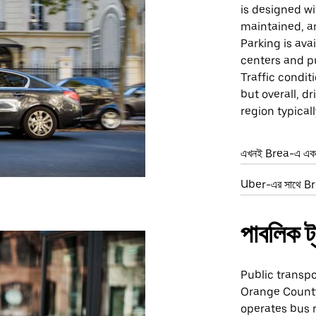
is designed wi
maintained, an
Parking is ava
centers and pu
Traffic condit
but overall, d
region typical
এখনই Brea-এ একটি
Uber-এর সাথে Brea
পাবলিক ট্র
Public transpo
Orange County
operates bus r