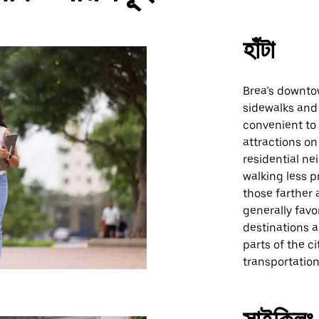
হাঁটা
Brea’s downtow
sidewalks and 
convenient to 
attractions on
residential ne
walking less p
those farther 
generally favo
destinations a
parts of the c
transportation