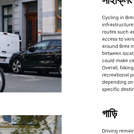
সাইক্লিং
Cycling in Bre
infrastructure
routes such a
access to vari
around Brea m
between locati
could make cer
Overall, biking
recreational p
depending on 
specific desti
গাড়ি
Driving remain