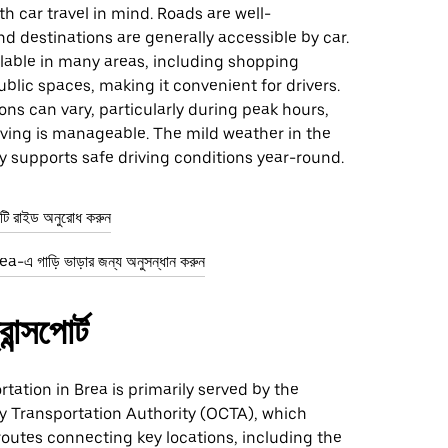
th car travel in mind. Roads are well-
d destinations are generally accessible by car.
ilable in many areas, including shopping
blic spaces, making it convenient for drivers.
ions can vary, particularly during peak hours,
riving is manageable. The mild weather in the
ly supports safe driving conditions year-round.
 রাইড অনুরোধ করুন
-এ গাড়ি ভাড়ার জন্য অনুসন্ধান করুন
ান্সপোর্ট
rtation in Brea is primarily served by the
 Transportation Authority (OCTA), which
outes connecting key locations, including the