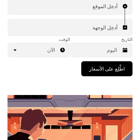
أدخِل الموقع
أدخِل الوجهة
التاريخ
الوقت
الآن
اضغط
اطَّلِع على الأسعار
على
مفتاح
السهم
المتجه
للأسفل
لاستخدام
التقويم
واختيار
التاريخ.
اضغط
على
زر