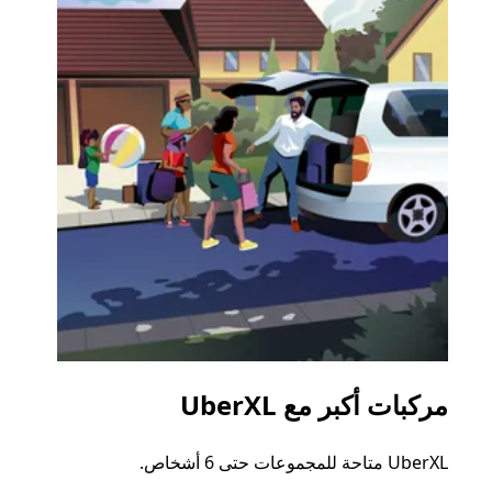
مركبات أكبر مع UberXL
الرح
UberXL متاحة للمجموعات حتى 6 أشخاص.
عند دع
الجما