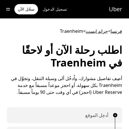
خطٍ
لوصول
Uber
تسجيل الدخول
سجّل الآن
لى
لمحتوى
لرئيسي
فرنسا
>
جراند إيست
>
Traenheim
اطلب رحلة الآن أو لاحقًا
في Traenheim
أضِف تفاصيل مشوارك، واُدخُل ألى وسيلة التنقل، وتجوَّل في
Traenheim بكل سهولة. أو احجز موعداً مسبقاً مع خدمة
Uber Reserve (احجز) في أي وقت حتى 90 يوماً مسبقاً.
أدخِل الموقع