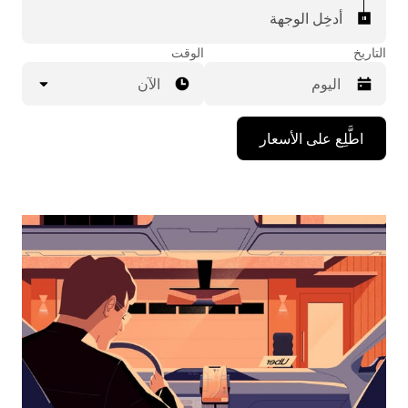
أدخِل الوجهة
التاريخ
الوقت
الآن
اضغط
اطَّلِع على الأسعار
على
مفتاح
السهم
المتجه
للأسفل
لاستخدام
التقويم
واختيار
التاريخ.
اضغط
على
زر
الخروج
لإغلاق
التقويم.