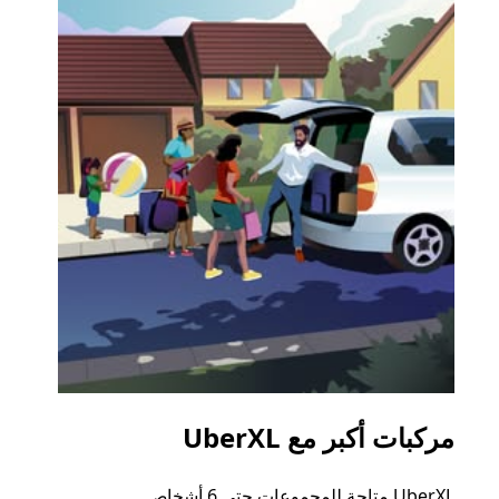
مركبات أكبر مع UberXL
الرح
UberXL متاحة للمجموعات حتى 6 أشخاص.
عند دع