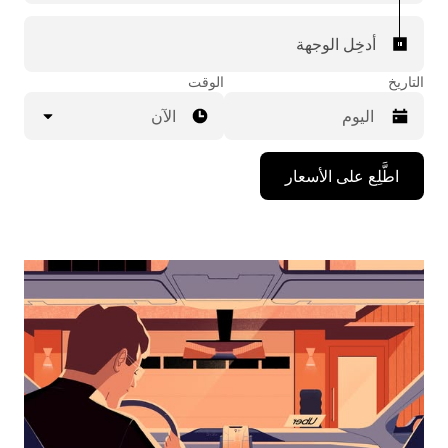
أدخِل الوجهة
التاريخ
الوقت
الآن
اضغط
اطَّلِع على الأسعار
على
مفتاح
السهم
المتجه
للأسفل
لاستخدام
التقويم
واختيار
التاريخ.
اضغط
على
زر
الخروج
لإغلاق