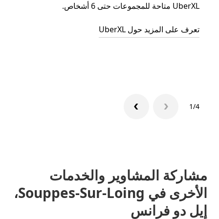
UberXL متاحة للمجموعات حتى 6 أشخاص.
عند دع
الجما
تعرف على المزيد حول UberXL
التوصي
تعرّف 
1/4
مشاركة المشاوير والخدمات
الأخرى في Souppes-Sur-Loing،
إيل دو فرانس