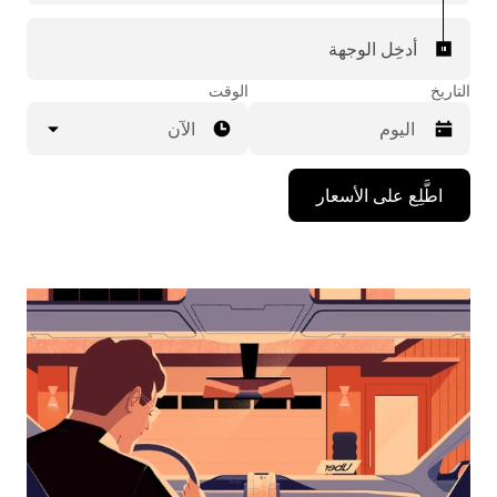
أدخِل الوجهة
التاريخ
الوقت
الآن
اضغط
اطَّلِع على الأسعار
على
مفتاح
السهم
المتجه
للأسفل
لاستخدام
التقويم
واختيار
التاريخ.
اضغط
على
زر
الخروج
لإغلاق