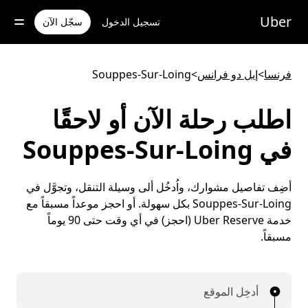
خطٍ
لوصول
Uber
تسجيل الدخول
سجّل الآن
لى
لمحتوى
لرئيسي
فرنسا
>
إيل دو فرانس
>
Souppes-Sur-Loing
اطلب رحلة الآن أو لاحقًا
في Souppes-Sur-Loing
أضِف تفاصيل مشوارك، واُدخُل ألى وسيلة التنقل، وتجوَّل في
Souppes-Sur-Loing بكل سهولة. أو احجز موعداً مسبقاً مع
خدمة Uber Reserve (احجز) في أي وقت حتى 90 يوماً
مسبقاً.
أدخِل الموقع