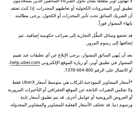
لا تتهاون أوبر مُطلقاً بشأن تناول الشركاء السائقين الذين يستخدمون
تطبيق أوبر المشروبات الكحولية أو تعاطيهم المخدرات. إذا كنتَ تعتقد
أن الشريك السائق تحت تأثير المخدرات أو الكحول، يرجى مطالبته
بإنهاء المشوار فوراً.
قد تخضع وسائل التنقُّل التجارية إلى ضرائب حكومية إضافية، تتم
إضافتها إلى رسوم المرور.
بعد أن يُنهي السائق المشوار، يرجى الإبلاغ عن أي تعليقات عند تقييم
المشوار في تطبيق أوبر، أو زيارة الموقع الإلكتروني
help.uber.com
،
أو الاتصال على الرقم 800-664-1378.
*أسعار المشاوير النموذجية للركاب هي متوسط أسعار UberX فقط
ولا تعكس التغيرات الناتجة عن الموقع الجغرافي أو التأخيرات المرورية
أو العروض الترويجية أو عوامل أخرى. قد يتم تطبيق أسعار ثابتة
ورسوم دنيا. قد تختلف الأسعار الفعلية للمشاوير والمشاوير المجدولة.