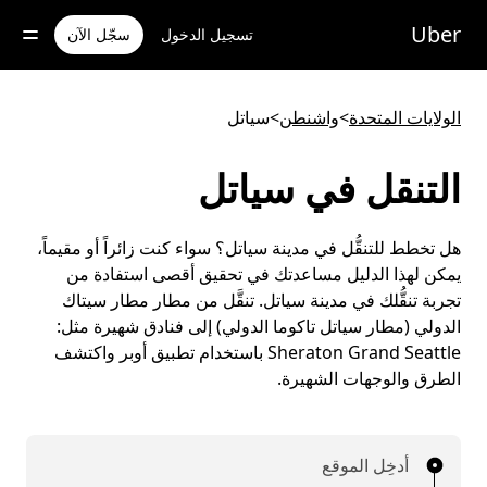
خطٍ
لوصول
Uber
تسجيل الدخول
سجّل الآن
لى
لمحتوى
لرئيسي
الولايات المتحدة
>
واشنطن
>
سياتل
التنقل في سياتل
هل تخطط للتنقُّل في مدينة سياتل؟ سواء كنت زائراً أو مقيماً،
يمكن لهذا الدليل مساعدتك في تحقيق أقصى استفادة من
تجربة تنقُّلك في مدينة سياتل. تنقَّل من مطار مطار سيتاك
الدولي (مطار سياتل تاكوما الدولي) إلى فنادق شهيرة مثل:
Sheraton Grand Seattle باستخدام تطبيق أوبر واكتشف
الطرق والوجهات الشهيرة.
أدخِل الموقع