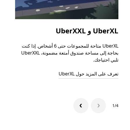
UberXL و UberXXL
الرح
UberXL متاحة للمجموعات حتى 6 أشخاص. إذا كنت
عند دع
بحاجة إلى مساحة صندوق أمتعة مضمونة، UberXXL
الجما
تلبي احتياجك.
التوصي
تعرف على المزيد حول UberXL
تعرّف 
1/4