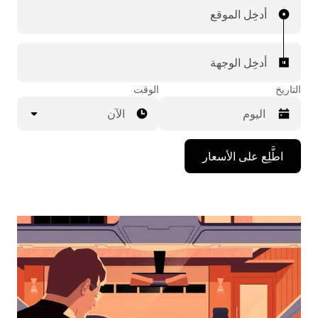
أدخِل الموقع
أدخِل الوجهة
التاريخ
الوقت
الآن
اضغط
اطَّلِع على الأسعار
على
مفتاح
السهم
المتجه
للأسفل
لاستخدام
التقويم
واختيار
التاريخ.
اضغط
على
زر