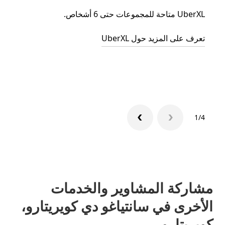
UberXL متاحة للمجموعات حتى 6 أشخاص.
عند دع
الجما
تعرف على المزيد حول UberXL
التوصي
تعرّف 
1/4
مشاركة المشاوير والخدمات
الأخرى في سانتياغو دي كويريتارو،
كويريتارو