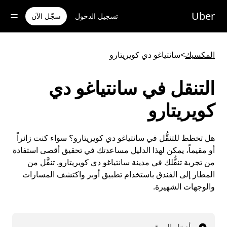
خطٍ
لوصول
Uber
تسجيل الدخول
سجّل الآن
لى
لمحتوى
لرئيسي
المكسيك
>
سانتياغو دي كويريتارو
التنقل في سانتياغو دي
كويريتارو
هل تخطط للتنقُّل في سانتياغو دي كويريتارو؟ سواء كنت زائراً
أو مقيماً، يمكن لهذا الدليل مساعدتك في تحقيق أقصى استفادة
من تجربة تنقُّلك في مدينة سانتياغو دي كويريتارو. تنقَّل من
المطار إلى الفندق باستخدام تطبيق أوبر واكتشف المسارات
والوجهات الشهيرة.