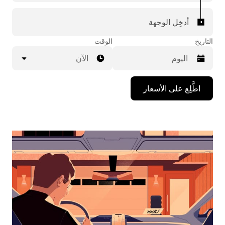
أدخِل الوجهة
التاريخ
الوقت
الآن
اضغط
اطَّلِع على الأسعار
على
مفتاح
السهم
المتجه
للأسفل
لاستخدام
التقويم
واختيار
التاريخ.
اضغط
على
زر
الخروج
لإغلاق