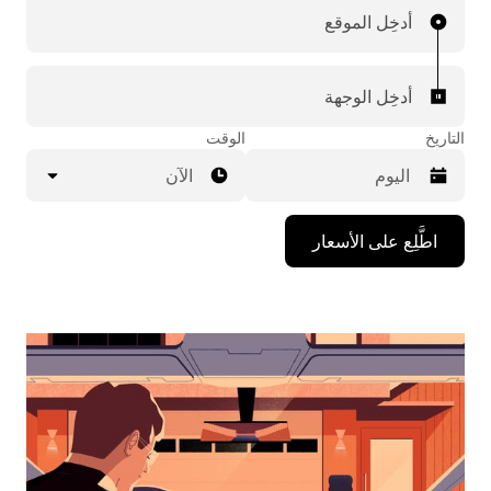
أدخِل الموقع
أدخِل الوجهة
التاريخ
الوقت
الآن
اضغط
اطَّلِع على الأسعار
على
مفتاح
السهم
المتجه
للأسفل
لاستخدام
التقويم
واختيار
التاريخ.
اضغط
على
زر