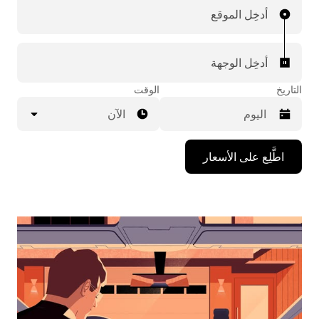
أدخِل الموقع
أدخِل الوجهة
التاريخ
الوقت
الآن
اضغط
اطَّلِع على الأسعار
على
مفتاح
السهم
المتجه
للأسفل
لاستخدام
التقويم
واختيار
التاريخ.
اضغط
على
زر