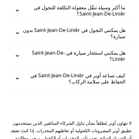
ما أكثر وسيلة تنقّل معقولة التكلفة للتجول في
Saint-Jean-De-Linièr؟
هل يمكنني التجول في Saint-Jean-De-Linièr بدون
سيارة؟
هل يمكنني استئجار سيارة في Saint-Jean-De-
Linièr؟
كيف تساعد أوبر في Saint-Jean-De-Linièr في
الحفاظ على سلامة الركاب؟
لا تتهاون أوبر مُطلقاً بشأن تناول الشركاء السائقين الذين يستخدمون
تطبيق أوبر المشروبات الكحولية أو تعاطيهم المخدرات. إذا كنتَ تعتقد
أن الشريك السائق تحت تأثير المخدرات أو الكحول، يرجى مطالبته