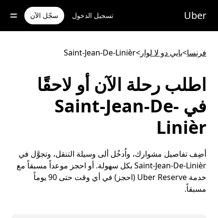
خطٍ
لوصول
Uber
تسجيل الدخول
سجّل الآن
لى
لمحتوى
لرئيسي
فرنسا
>
بايي دو لا لوار
>
Saint-Jean-De-Linièr
اطلب رحلة الآن أو لاحقًا
في Saint-Jean-De-
Linièr
أضِف تفاصيل مشوارك، واُدخُل ألى وسيلة التنقل، وتجوَّل في
Saint-Jean-De-Linièr بكل سهولة. أو احجز موعداً مسبقاً مع
خدمة Uber Reserve (احجز) في أي وقت حتى 90 يوماً
مسبقاً.