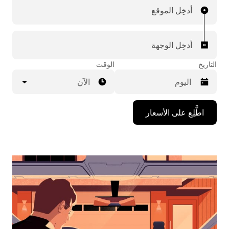
أدخِل الموقع
أدخِل الوجهة
التاريخ
الوقت
الآن
اضغط
اطَّلِع على الأسعار
على
مفتاح
السهم
المتجه
للأسفل
لاستخدام
التقويم
واختيار
التاريخ.
اضغط
على
زر