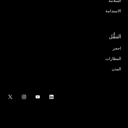
السلامة
الاستدامة
التنقُّل
احجز
المطارات
المدن