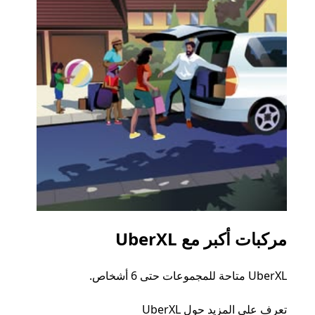
مركبات أكبر مع UberXL
الرح
UberXL متاحة للمجموعات حتى 6 أشخاص.
عند دع
الجما
تعرف على المزيد حول UberXL
التوصي