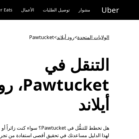
خطٍ
Uber
لوصول
مشوار
توصيل الطلبات
الأعمال
r Eats
لى
لمحتوى
لرئيسي
الولايات المتحدة
>
رود أيلاند
>
Pawtucket
التنقل في
Pawtucket،
أيلاند
هل تخطط للتنقُّل في Pawtucket؟ سواء كنت 
لهذا الدليل مساعدتك في تحقيق أقصى استفادة من تجربة 