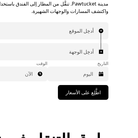
مدينة Pawtucket. تنقَّل من المطار إلى الفندق با
واكتشف المسارات والوجهات الشهيرة.
أدخِل الموقع
أدخِل الوجهة
التاريخ
الوقت
الآن
اضغط
اطَّلِع على الأسعار
على
مفتاح
السهم
المتجه
للأسفل
لاستخدام
التقويم
واختيار