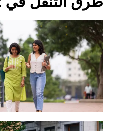
طرق التنقل في Pawtucket
التاريخ.
اضغط
على
زر
الخروج
لإغلاق
التقويم.