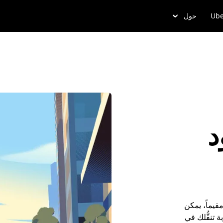
Ube
حول
 رود
زائراً أو مقيماً، يمكن
تنقُّلك في