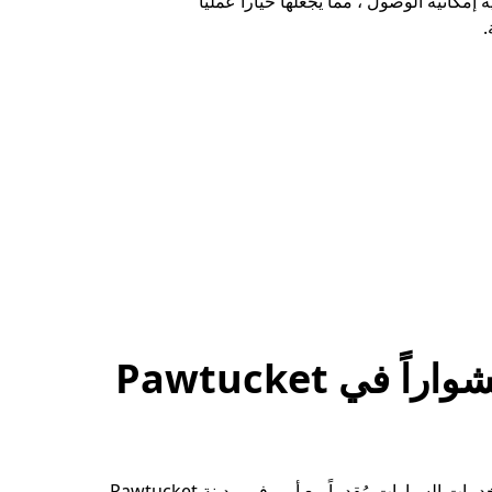
ة إمكانية الوصول ، مما يجعلها خياراً عملياً
.
احجز مشواراً في Pawtucket
رتِّب احتياجاتك لخدمات السيارات مُقدماً مع أوبر في مدينة Pawtucket.