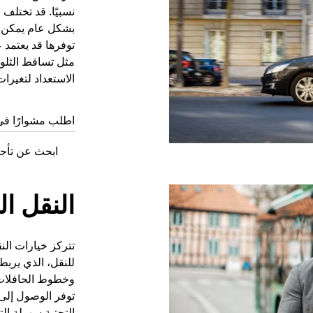
نسبيًا. قد تختلف
بشكل عام يمكن ا
توفرها قد يعتمد 
مثل تساقط الثلوج 
الاستعداد لتغيرا
اطلب مشوارًا في Pawtucket ال
ابحث عن تأجير السيا
النقل ال
تتركز خيارات الن
للنقل، الذي يرب
توفر الوصول إلى 
التحتية سهولة ال