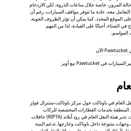
 حالة المرور، خاصة خلال ساعات الذروة، لكن الازدحام
لتعامل معه. عادة ما تتوفر مواقف السيارات، رغم أن
على الموقع المحدد. كما يمكن أن تؤثر الظروف الجوية،
في الشتاء، أحيانًا على القيادة، لذا من المهم
ت المواسم.
آن
رات في Pawtucket مع أوبر
عام
قل العام في باوتاكت حول مركز باوتاكت-سنترال فولز
ط المنطقة بخدمات القطارات المخصصة للركاب
وخطوط الحافلات. تدير هيئة النقل العام في رود آيلاند (RIPTA) حافلات
وجهات متنوعة داخل باوتاكت وخارجها. تدعم البنية
تنقل لأولئك الذين يعتمدون على وسائل النقل العام، مع