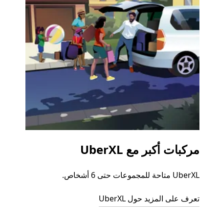
مركبات أكبر مع UberXL
الرح
UberXL متاحة للمجموعات حتى 6 أشخاص.
عند دع
الجما
تعرف على المزيد حول UberXL
التوصي