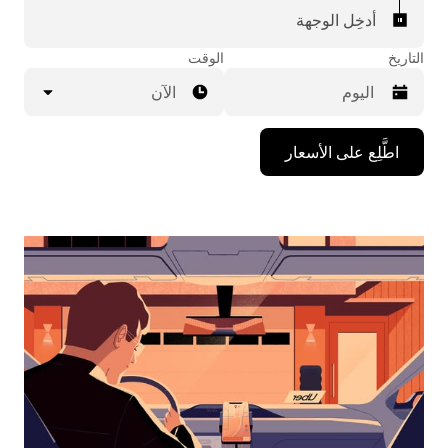
أدخِل الوجهة
التاريخ
الوقت
الآن
اضغط
اطَّلِع على الأسعار
على
مفتاح
السهم
المتجه
للأسفل
لاستخدام
التقويم
واختيار
التاريخ.
اضغط
على
زر
الخروج
لإغلاق
التقويم.