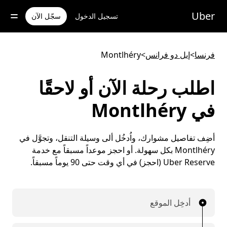
خطٍ
لوصول
Uber
تسجيل الدخول
سجّل الآن
لى
لمحتوى
لرئيسي
فرنسا
>
إيل دو فرانس
>
Montlhéry
اطلب رحلة الآن أو لاحقًا
في Montlhéry
أضِف تفاصيل مشوارك، واُدخُل ألى وسيلة التنقل، وتجوَّل في
Montlhéry بكل سهولة. أو احجز موعداً مسبقاً مع خدمة
Uber Reserve (احجز) في أي وقت حتى 90 يوماً مسبقاً.
أدخِل الموقع