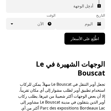
أدخِل الوجهة
التاريخ
الوقت
الآن
اضغط
اطَّلِع على الأسعار
على
مفتاح
السهم
المتجه
للأسفل
الوجهات الشهيرة في Le
لاستخدام
التقويم
Bouscat
واختيار
التاريخ.
اضغط
تجعل أوبر التنقل في Le Bouscat سهلاً. يمكن للركاب
على
استخدام تطبيق أوبر لطلب مشوار إلى أي مكان تقريباً،
زر
إلا أن بعض الوجهات أكثر شعبيةً من غيرها. يطلب ركاب
الخروج
أوبر الذين يتنقلون في مدينة Le Bouscat مشاوير إلى
لإغلاق
التقويم.
Parc des expositions Bordeaux Lac أكثر من أي