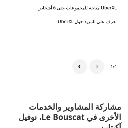
UberXL متاحة للمجموعات حتى 6 أشخاص.
عند دع
الجما
تعرف على المزيد حول UberXL
التوصي
تعرّف 
1/4
مشاركة المشاوير والخدمات
الأخرى في Le Bouscat، نوفيل
آكيتاين