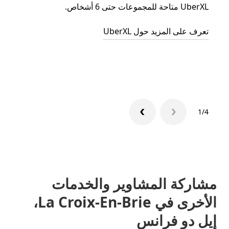
UberXL متاحة للمجموعات حتى 6 أشخاص.
عند دع
الجما
تعرف على المزيد حول UberXL
التوصي
تعرّف 
1/4
مشاركة المشاوير والخدمات
الأخرى في La Croix-En-Brie،
إيل دو فرانس