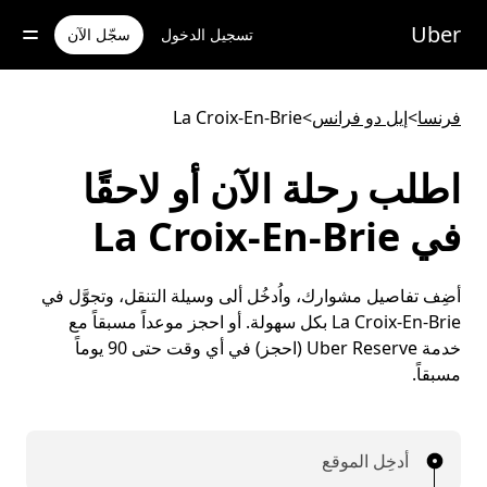
خطٍ
لوصول
Uber
تسجيل الدخول
سجّل الآن
لى
لمحتوى
لرئيسي
فرنسا
>
إيل دو فرانس
>
La Croix-En-Brie
اطلب رحلة الآن أو لاحقًا
في La Croix-En-Brie
أضِف تفاصيل مشوارك، واُدخُل ألى وسيلة التنقل، وتجوَّل في
La Croix-En-Brie بكل سهولة. أو احجز موعداً مسبقاً مع
خدمة Uber Reserve (احجز) في أي وقت حتى 90 يوماً
مسبقاً.
أدخِل الموقع