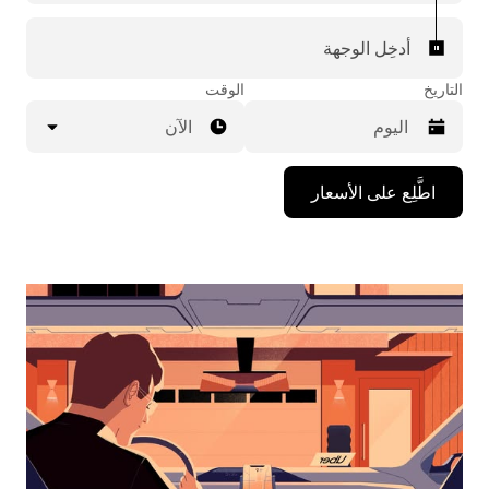
أدخِل الوجهة
التاريخ
الوقت
الآن
اضغط
اطَّلِع على الأسعار
على
مفتاح
السهم
المتجه
للأسفل
لاستخدام
التقويم
واختيار
التاريخ.
اضغط
على
زر
الخروج
لإغلاق