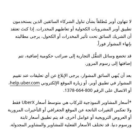
لا تتهاون أوبر مُطلقاً بشأن تناول الشركاء السائقين الذين يستخدمون
تطبيق أوبر المشروبات الكحولية أو تعاطيهم المخدرات. إذا كنتَ تعتقد
أن الشريك السائق تحت تأثير المخدرات أو الكحول، يرجى مطالبته
بإنهاء المشوار فوراً.
قد تخضع وسائل التنقُّل التجارية إلى ضرائب حكومية إضافية، تتم
إضافتها إلى رسوم المرور.
بعد أن يُنهي السائق المشوار، يرجى الإبلاغ عن أي تعليقات عند تقييم
المشوار في تطبيق أوبر، أو زيارة الموقع الإلكتروني
help.uber.com
،
أو الاتصال على الرقم 800-664-1378.
*أسعار المشاوير النموذجية للركاب هي متوسط أسعار UberX فقط
ولا تعكس التغيرات الناتجة عن الموقع الجغرافي أو التأخيرات المرورية
أو العروض الترويجية أو عوامل أخرى. قد يتم تطبيق أسعار ثابتة
ورسوم دنيا. قد تختلف الأسعار الفعلية للمشاوير والمشاوير المجدولة.