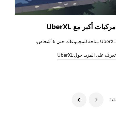
مركبات أكبر مع UberXL
الرح
UberXL متاحة للمجموعات حتى 6 أشخاص.
عند دع
الجما
تعرف على المزيد حول UberXL
التوصي
تعرّف 
1/4