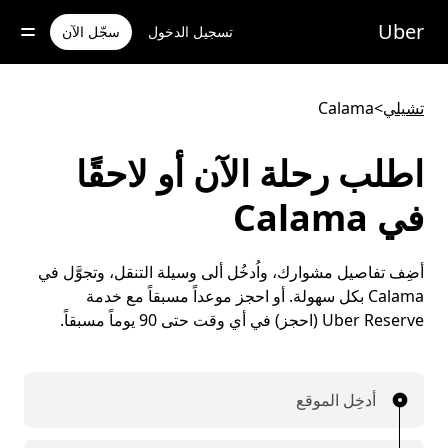
خطٍ
لوصول
Uber
تسجيل الدخول
سجّل الآن
لى
لمحتوى
لرئيسي
تشيلي
>
Calama
اطلب رحلة الآن أو لاحقًا
في Calama
أضِف تفاصيل مشوارك، واُدخُل ألى وسيلة التنقل، وتجوَّل في
Calama بكل سهولة. أو احجز موعداً مسبقاً مع خدمة
Uber Reserve (احجز) في أي وقت حتى 90 يوماً مسبقاً.
أدخِل الموقع