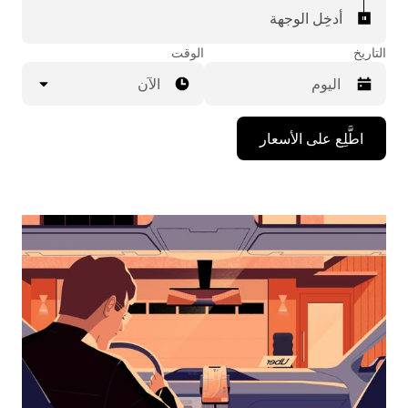
أدخِل الوجهة
التاريخ
الوقت
الآن
اضغط
اطَّلِع على الأسعار
على
مفتاح
السهم
المتجه
للأسفل
لاستخدام
التقويم
واختيار
التاريخ.
اضغط
على
زر
الخروج
لإغلاق
التقويم.