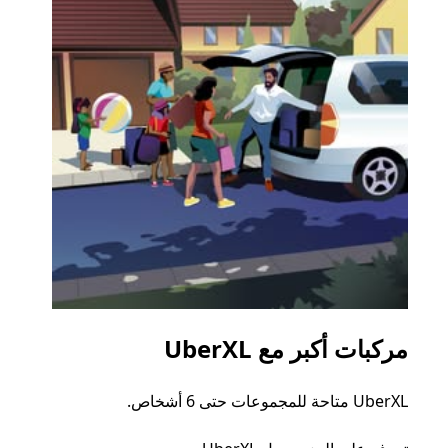
مركبات أكبر مع UberXL
الرح
UberXL متاحة للمجموعات حتى 6 أشخاص.
عند دع
الجما