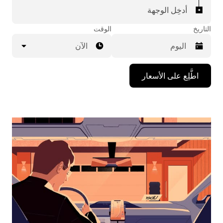
أدخِل الوجهة
التاريخ
الوقت
الآن
اضغط
اطَّلِع على الأسعار
على
مفتاح
السهم
المتجه
للأسفل
لاستخدام
التقويم
واختيار
التاريخ.
اضغط
على
زر
الخروج
لإغلاق
التقويم.