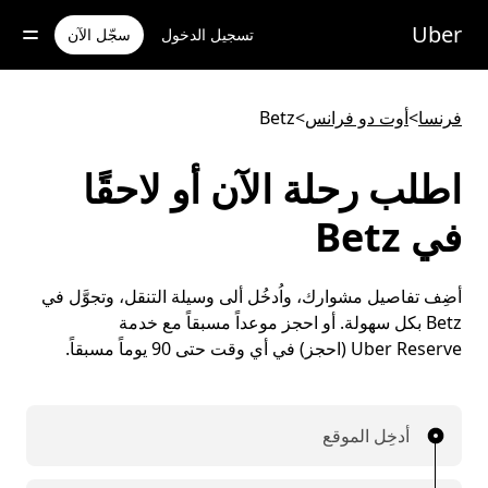
خطٍ
لوصول
Uber
تسجيل الدخول
سجّل الآن
لى
لمحتوى
لرئيسي
فرنسا
>
أوت دو فرانس
>
Betz
اطلب رحلة الآن أو لاحقًا
في Betz
أضِف تفاصيل مشوارك، واُدخُل ألى وسيلة التنقل، وتجوَّل في
Betz بكل سهولة. أو احجز موعداً مسبقاً مع خدمة
Uber Reserve (احجز) في أي وقت حتى 90 يوماً مسبقاً.
أدخِل الموقع