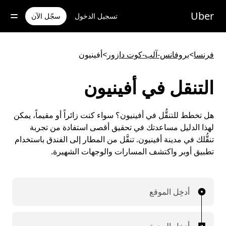
خطٍ
لوصول
Uber
تسجيل الدخول
سجّل الآن
لى
لمحتوى
لرئيسي
فرنسا
>
بروفانس-آلب-كوت دازور
>
أفينيون
التنقل في أفينيون
هل تخطط للتنقُّل في أفينيون؟ سواء كنت زائراً أو مقيماً، يمكن
لهذا الدليل مساعدتك في تحقيق أقصى استفادة من تجربة
تنقُّلك في مدينة أفينيون. تنقَّل من المطار إلى الفندق باستخدام
تطبيق أوبر واكتشف المسارات والوجهات الشهيرة.
أدخِل الموقع