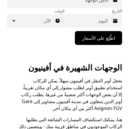
أدخِل الوجهة
التاريخ
الوقت
الآن
اضغط
اطَّلِع على الأسعار
على
مفتاح
السهم
المتجه
للأسفل
الوجهات الشهيرة في أفينيون
لاستخدام
التقويم
واختيار
تجعل أوبر التنقل في أفينيون سهلاً. يمكن للركاب
التاريخ.
استخدام تطبيق أوبر لطلب مشوار إلى أي مكان تقريباً،
اضغط
إلا أن بعض الوجهات أكثر شعبيةً من غيرها. يطلب ركاب
على
زر
أوبر الذين يتنقلون في مدينة أفينيون مشاوير إلى Gare
الخروج
Avignon-TGV أكثر من أي مكان آخر.
لإغلاق
التقويم.
هنا، يمكنك استكشاف المسارات الشائعة التي يطلبها
الركاب الموجودون في مناطق قريبة منك - ويتضمن ذلك