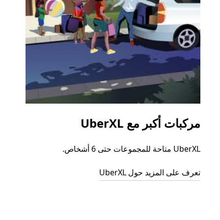
مركبات أكبر مع UberXL
الرح
UberXL متاحة للمجموعات حتى 6 أشخاص.
عند دع
الجما
تعرف على المزيد حول UberXL
التوصي
تعرّف 