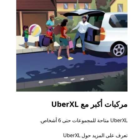
مركبات أكبر مع UberXL
الرح
UberXL متاحة للمجموعات حتى 6 أشخاص.
عند دع
الجما
تعرف على المزيد حول UberXL
التوصي