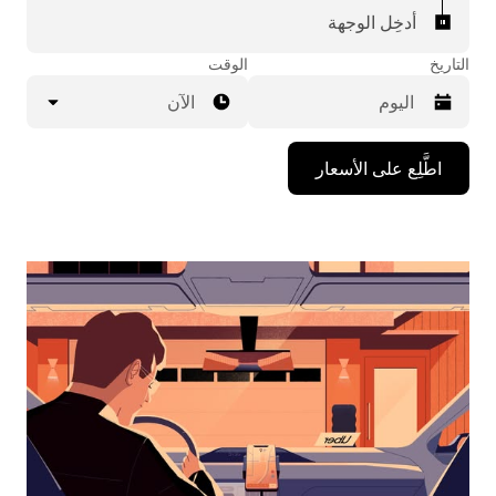
أدخِل الوجهة
التاريخ
الوقت
الآن
اضغط
اطَّلِع على الأسعار
على
مفتاح
السهم
المتجه
للأسفل
لاستخدام
التقويم
واختيار
التاريخ.
اضغط
على
زر
الخروج
لإغلاق
التقويم.