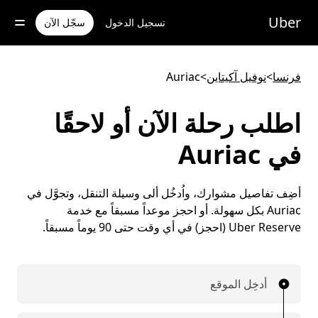
خطٍ
لوصول
Uber
تسجيل الدخول
سجّل الآن
لى
لمحتوى
لرئيسي
فرنسا
>
نوفيل آكيتاين
>
Auriac
اطلب رحلة الآن أو لاحقًا
في Auriac
أضِف تفاصيل مشوارك، واُدخُل ألى وسيلة التنقل، وتجوَّل في
Auriac بكل سهولة. أو احجز موعداً مسبقاً مع خدمة
Uber Reserve (احجز) في أي وقت حتى 90 يوماً مسبقاً.
أدخِل الموقع