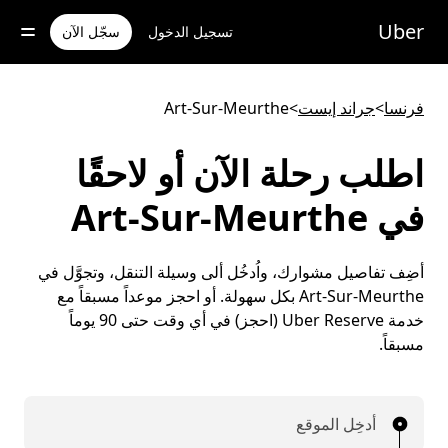
خطٍ
لوصول
Uber
تسجيل الدخول
سجّل الآن
لى
لمحتوى
لرئيسي
فرنسا
>
جراند إيست
>
Art-Sur-Meurthe
اطلب رحلة الآن أو لاحقًا
في Art-Sur-Meurthe
أضِف تفاصيل مشوارك، واُدخُل ألى وسيلة التنقل، وتجوَّل في
Art-Sur-Meurthe بكل سهولة. أو احجز موعداً مسبقاً مع
خدمة Uber Reserve (احجز) في أي وقت حتى 90 يوماً
مسبقاً.
أدخِل الموقع