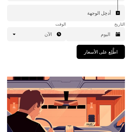
أدخِل الوجهة
التاريخ
الوقت
الآن
اضغط
اطَّلِع على الأسعار
على
مفتاح
السهم
المتجه
للأسفل
لاستخدام
التقويم
واختيار
التاريخ.
اضغط
على
زر
الخروج
لإغلاق