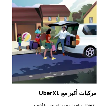
مركبات أكبر مع UberXL
الرح
UberXL متاحة للمجموعات حتى 6 أشخاص.
عند دع