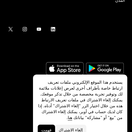
المدن
يستخدم هذا الموقع الإلكتروني ملفات تعريف
ارتباط خاصة بأطراف أخرى لعرض إعلانات ملائمة
لك وتوفير تجربة مخصصة من خلال تذكر موقعك.
©
2026
شركة Uber Technologies, Inc.‎
يمكنك إلغاء الاشتراك في ملفات تعريف الارتباط
هذه من خلال اختيار الزر "إلغاء الاشتراك" أدناه. إذا
كان لديك حساب في أوبر، يمكنك إلغاء الاشتراك
من "بيع" أو "مشاركة" بياناتك
هنا
.
الخصوصية
ميزات ذوي الاحتياجات الخاصة
الشروط
إلغاء الاشتراك
فهمت