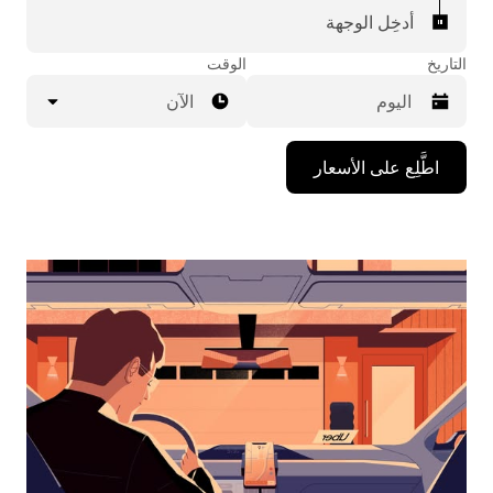
أدخِل الوجهة
التاريخ
الوقت
الآن
اضغط
اطَّلِع على الأسعار
على
مفتاح
السهم
المتجه
للأسفل
لاستخدام
التقويم
واختيار
التاريخ.
اضغط
على
زر
الخروج
لإغلاق
التقويم.