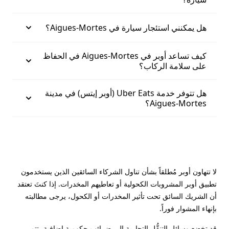
هل يمكنني استئجار سيارة في Aigues-Mortes؟
كيف تساعد أوبر في Aigues-Mortes في الحفاظ
على سلامة الركاب؟
هل تتوفر خدمة Uber Eats (أوبر إيتس) في مدينة
Aigues-Mortes؟
لا تتهاون أوبر مُطلقاً بشأن تناول الشركاء السائقين الذين يستخدمون
تطبيق أوبر المشروبات الكحولية أو تعاطيهم المخدرات. إذا كنتَ تعتقد
أن الشريك السائق تحت تأثير المخدرات أو الكحول، يرجى مطالبته
بإنهاء المشوار فوراً.
قد تخضع وسائل التنقُّل التجارية إلى ضرائب حكومية إضافية، تتم