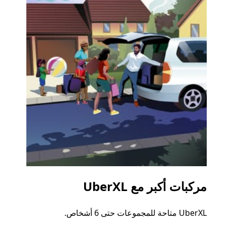
مركبات أكبر مع UberXL
الرح
UberXL متاحة للمجموعات حتى 6 أشخاص.
عند دع
الجما