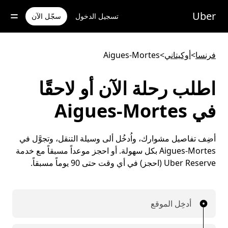
خطٍ
لوصول
Uber
تسجيل الدخول
سجّل الآن
لى
لمحتوى
لرئيسي
فرنسا
>
أوكيتاني
>
Aigues-Mortes
اطلب رحلة الآن أو لاحقًا
في Aigues-Mortes
أضِف تفاصيل مشوارك، واُدخُل ألى وسيلة التنقل، وتجوَّل في
Aigues-Mortes بكل سهولة. أو احجز موعداً مسبقاً مع خدمة
Uber Reserve (احجز) في أي وقت حتى 90 يوماً مسبقاً.
أدخِل الموقع