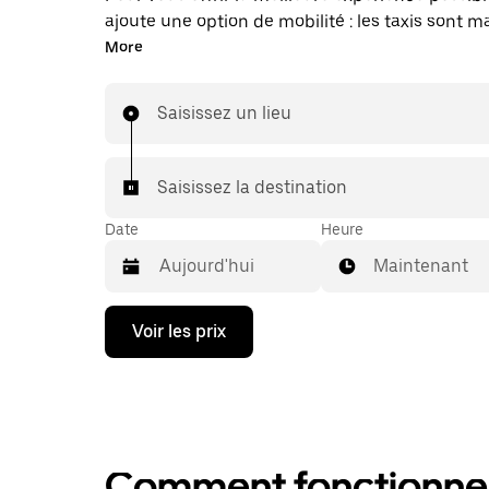
ajoute une option de mobilité : les taxis sont 
disponibles dans l'application. Uber Taxi : un t
More
vous en avez besoin.
Saisissez un lieu
Saisissez la destination
Date
Heure
Maintenant
Appuyez
Voir les prix
sur
la
flèche
vers
le
bas
pour
Comment fonctionne l
ouvrir