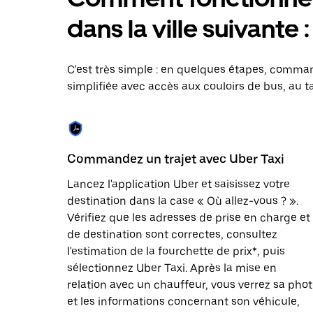
le
calendrier
dans la ville suivante 
et
sélectionner
une
date.
C'est très simple : en quelques étapes, comman
Appuyez
simplifiée avec accès aux couloirs de bus, au ta
sur
la
touche
Échap
pour
fermer
Commandez un trajet avec Uber Taxi
le
calendrier.
Lancez l'application Uber et saisissez votre
destination dans la case « Où allez-vous ? ».
Vérifiez que les adresses de prise en charge et
de destination sont correctes, consultez
l'estimation de la fourchette de prix*, puis
sélectionnez Uber Taxi. Après la mise en
relation avec un chauffeur, vous verrez sa pho
et les informations concernant son véhicule,