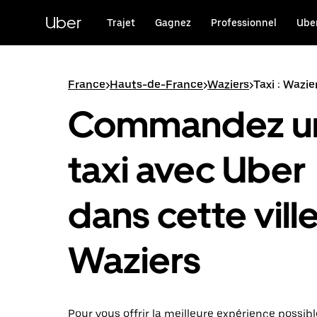
Passer
au
Uber
Trajet
Gagnez
Professionnel
Uber
contenu
principal
France
>
Hauts-de-France
>
Waziers
>
Taxi : Wazie
Commandez u
taxi avec Uber
dans cette ville
Waziers
Pour vous offrir la meilleure expérience possibl