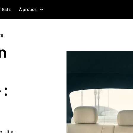
 Eats
À propos
rs
n
 :
e, Uber