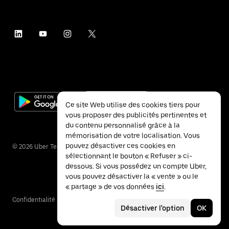
Ce site Web utilise des cookies tiers pour
vous proposer des publicités pertinentes et
du contenu personnalisé grâce à la
mémorisation de votre localisation. Vous
pouvez désactiver ces cookies en
©
2026
Uber Technologies Inc.
sélectionnant le bouton « Refuser » ci-
dessous. Si vous possédez un compte Uber,
vous pouvez désactiver la « vente » ou le
« partage » de vos données
ici
.
Confidentialité
Accessibilité
Conditions
Désactiver l'option
OK