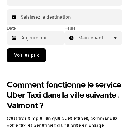
Saisissez la destination
Date
Heure
Maintenant
Appuyez
Voir les prix
sur
la
flèche
vers
le
Comment fonctionne le service
bas
pour
Uber Taxi dans la ville suivante :
ouvrir
le
Valmont ?
calendrier
et
sélectionner
C'est très simple : en quelques étapes, commandez
une
date.
votre taxi et bénéficiez d'une prise en charge