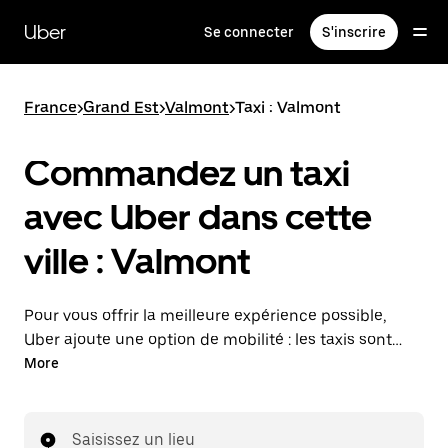
Passer
au
Uber
Se connecter
S'inscrire
contenu
principal
France
>
Grand Est
>
Valmont
>
Taxi : Valmont
Commandez un taxi
avec Uber dans cette
ville : Valmont
Pour vous offrir la meilleure expérience possible,
Uber ajoute une option de mobilité : les taxis sont
maintenant disponibles dans l'application. Uber Taxi :
More
un taxi quand vous en avez besoin.
Saisissez un lieu