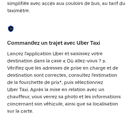
Appuyez
simplifiée avec accès aux couloirs de bus, au tarif du
sur
taximètre.
la
touche
Échap
pour
fermer
le
Commandez un trajet avec Uber Taxi
C
calendrier.
Lancez l'application Uber et saisissez votre
Av
destination dans la case « Où allez-vous ? ».
vé
Vérifiez que les adresses de prise en charge et de
l'
destination sont correctes, consultez l'estimation
Vo
de la fourchette de prix*, puis sélectionnez
l'
Uber Taxi. Après la mise en relation avec un
po
chauffeur, vous verrez sa photo et les informations
au
concernant son véhicule, ainsi que sa localisation
sur la carte.