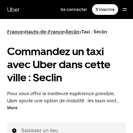
Passer
au
Uber
Se connecter
S'inscrire
contenu
principal
France
>
Hauts-de-France
>
Seclin
>
Taxi : Seclin
Commandez un taxi
avec Uber dans cette
ville : Seclin
Pour vous offrir la meilleure expérience possible,
Uber ajoute une option de mobilité : les taxis sont
maintenant disponibles dans l'application. Uber Taxi :
More
un taxi quand vous en avez besoin.
Saisissez un lieu