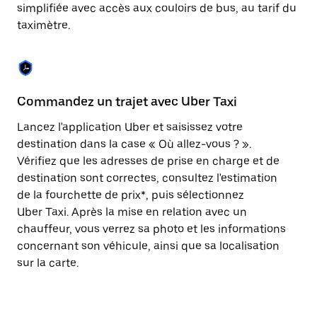
Appuyez
simplifiée avec accès aux couloirs de bus, au tarif du
sur
taximètre.
la
touche
Échap
pour
fermer
le
Commandez un trajet avec Uber Taxi
C
calendrier.
Lancez l'application Uber et saisissez votre
Av
destination dans la case « Où allez-vous ? ».
vé
Vérifiez que les adresses de prise en charge et de
l'
destination sont correctes, consultez l'estimation
Vo
de la fourchette de prix*, puis sélectionnez
l'
Uber Taxi. Après la mise en relation avec un
po
chauffeur, vous verrez sa photo et les informations
au
concernant son véhicule, ainsi que sa localisation
sur la carte.