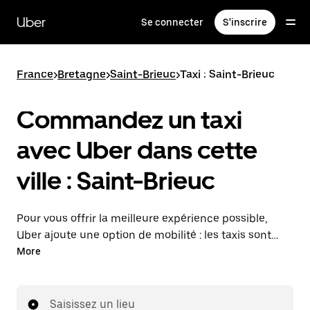
Passer
au
Uber
Se connecter
S'inscrire
contenu
principal
France
>
Bretagne
>
Saint-Brieuc
>
Taxi : Saint-Brieuc
Commandez un taxi
avec Uber dans cette
ville : Saint-Brieuc
Pour vous offrir la meilleure expérience possible,
Uber ajoute une option de mobilité : les taxis sont
maintenant disponibles dans l'application. Uber Taxi :
More
un taxi quand vous en avez besoin.
Saisissez un lieu