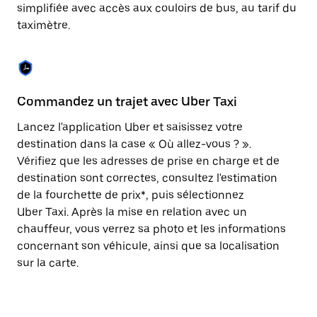
Appuyez
simplifiée avec accès aux couloirs de bus, au tarif du
sur
taximètre.
la
touche
Échap
pour
fermer
le
Commandez un trajet avec Uber Taxi
C
calendrier.
Lancez l'application Uber et saisissez votre
Av
destination dans la case « Où allez-vous ? ».
vé
Vérifiez que les adresses de prise en charge et de
l'
destination sont correctes, consultez l'estimation
Vo
de la fourchette de prix*, puis sélectionnez
l'
Uber Taxi. Après la mise en relation avec un
po
chauffeur, vous verrez sa photo et les informations
au
concernant son véhicule, ainsi que sa localisation
sur la carte.