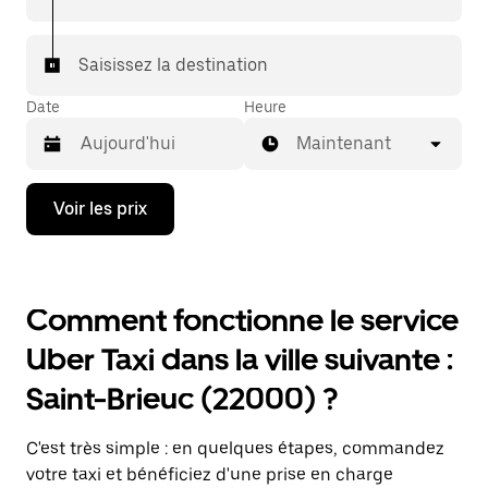
Saisissez la destination
Date
Heure
Maintenant
Appuyez
Voir les prix
sur
la
flèche
vers
le
Comment fonctionne le service
bas
pour
Uber Taxi dans la ville suivante :
ouvrir
le
Saint-Brieuc (22000) ?
calendrier
et
sélectionner
C'est très simple : en quelques étapes, commandez
une
date.
votre taxi et bénéficiez d'une prise en charge