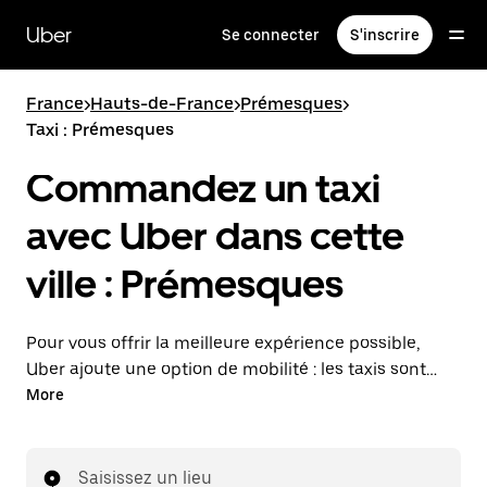
Passer
au
Uber
Se connecter
S'inscrire
contenu
principal
France
>
Hauts-de-France
>
Prémesques
>
Taxi : Prémesques
Commandez un taxi
avec Uber dans cette
ville : Prémesques
Pour vous offrir la meilleure expérience possible,
Uber ajoute une option de mobilité : les taxis sont
maintenant disponibles dans l'application. Uber Taxi :
More
un taxi quand vous en avez besoin.
Saisissez un lieu