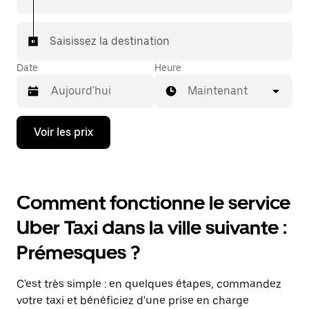
Saisissez la destination
Date
Heure
Maintenant
Appuyez
Voir les prix
sur
la
flèche
vers
le
Comment fonctionne le service
bas
pour
Uber Taxi dans la ville suivante :
ouvrir
le
Prémesques ?
calendrier
et
sélectionner
C'est très simple : en quelques étapes, commandez
une
date.
votre taxi et bénéficiez d'une prise en charge