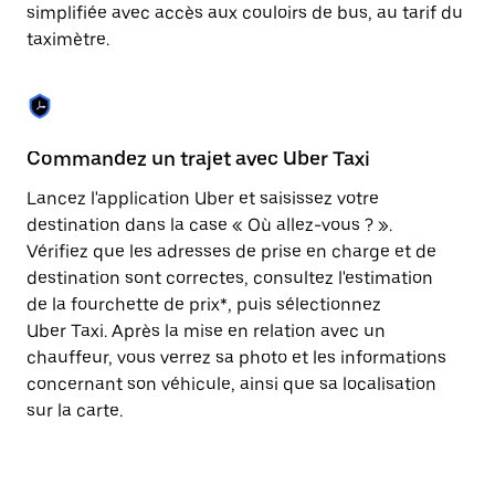
Appuyez
simplifiée avec accès aux couloirs de bus, au tarif du
sur
taximètre.
la
touche
Échap
pour
fermer
le
Commandez un trajet avec Uber Taxi
C
calendrier.
Lancez l'application Uber et saisissez votre
Av
destination dans la case « Où allez-vous ? ».
vé
Vérifiez que les adresses de prise en charge et de
l'
destination sont correctes, consultez l'estimation
Vo
de la fourchette de prix*, puis sélectionnez
l'
Uber Taxi. Après la mise en relation avec un
po
chauffeur, vous verrez sa photo et les informations
au
concernant son véhicule, ainsi que sa localisation
sur la carte.