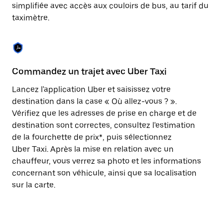
Appuyez
simplifiée avec accès aux couloirs de bus, au tarif du
sur
taximètre.
la
touche
Échap
pour
fermer
le
Commandez un trajet avec Uber Taxi
C
calendrier.
Lancez l'application Uber et saisissez votre
Av
destination dans la case « Où allez-vous ? ».
vé
Vérifiez que les adresses de prise en charge et de
l'
destination sont correctes, consultez l'estimation
Vo
de la fourchette de prix*, puis sélectionnez
l'
Uber Taxi. Après la mise en relation avec un
po
chauffeur, vous verrez sa photo et les informations
au
concernant son véhicule, ainsi que sa localisation
sur la carte.