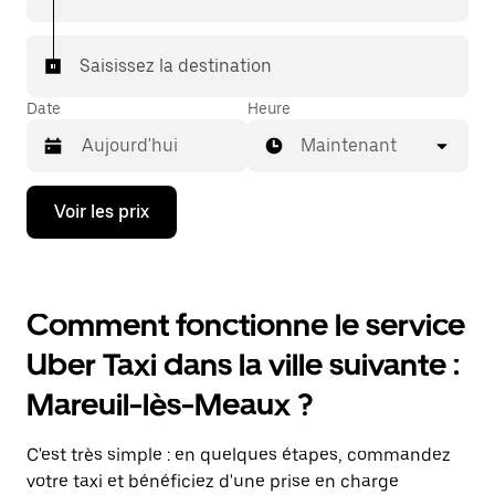
Saisissez la destination
Date
Heure
Maintenant
Appuyez
Voir les prix
sur
la
flèche
vers
le
Comment fonctionne le service
bas
pour
Uber Taxi dans la ville suivante :
ouvrir
le
Mareuil-lès-Meaux ?
calendrier
et
sélectionner
C'est très simple : en quelques étapes, commandez
une
date.
votre taxi et bénéficiez d'une prise en charge