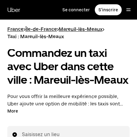
Passer
au
Uber
Se connecter
S'inscrire
contenu
principal
France
>
Île-de-France
>
Mareuil-lès-Meaux
>
Taxi : Mareuil-lès-Meaux
Commandez un taxi
avec Uber dans cette
ville : Mareuil-lès-Meaux
Pour vous offrir la meilleure expérience possible,
Uber ajoute une option de mobilité : les taxis sont
maintenant disponibles dans l'application. Uber Taxi :
More
un taxi quand vous en avez besoin.
Saisissez un lieu