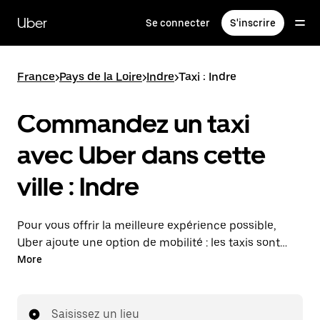
Passer
au
Uber
Se connecter
S'inscrire
contenu
principal
France
>
Pays de la Loire
>
Indre
>
Taxi : Indre
Commandez un taxi
avec Uber dans cette
ville : Indre
Pour vous offrir la meilleure expérience possible,
Uber ajoute une option de mobilité : les taxis sont
maintenant disponibles dans l'application. Uber Taxi :
More
un taxi quand vous en avez besoin.
Saisissez un lieu