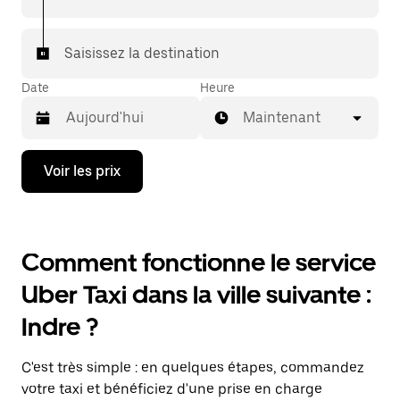
Saisissez la destination
Date
Heure
Maintenant
Appuyez
Voir les prix
sur
la
flèche
vers
le
Comment fonctionne le service
bas
pour
Uber Taxi dans la ville suivante :
ouvrir
le
Indre ?
calendrier
et
sélectionner
C'est très simple : en quelques étapes, commandez
une
date.
votre taxi et bénéficiez d'une prise en charge