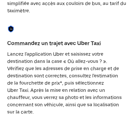
Appuyez
simplifiée avec accès aux couloirs de bus, au tarif du
sur
taximètre.
la
touche
Échap
pour
fermer
le
Commandez un trajet avec Uber Taxi
C
calendrier.
Lancez l'application Uber et saisissez votre
Av
destination dans la case « Où allez-vous ? ».
vé
Vérifiez que les adresses de prise en charge et de
l'
destination sont correctes, consultez l'estimation
Vo
de la fourchette de prix*, puis sélectionnez
l'
Uber Taxi. Après la mise en relation avec un
po
chauffeur, vous verrez sa photo et les informations
au
concernant son véhicule, ainsi que sa localisation
sur la carte.