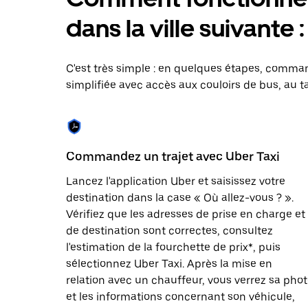
le
calendrier
dans la ville suivante
et
sélectionner
une
date.
C'est très simple : en quelques étapes, comman
Appuyez
simplifiée avec accès aux couloirs de bus, au ta
sur
la
touche
Échap
pour
fermer
Commandez un trajet avec Uber Taxi
le
calendrier.
Lancez l'application Uber et saisissez votre
destination dans la case « Où allez-vous ? ».
Vérifiez que les adresses de prise en charge et
de destination sont correctes, consultez
l'estimation de la fourchette de prix*, puis
sélectionnez Uber Taxi. Après la mise en
relation avec un chauffeur, vous verrez sa pho
et les informations concernant son véhicule,