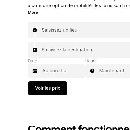
ajoute une option de mobilité : les taxis sont 
disponibles dans l'application. Uber Taxi : un t
More
vous en avez besoin.
Saisissez un lieu
Saisissez la destination
Date
Heure
Maintenant
Appuyez
Voir les prix
sur
la
flèche
vers
le
bas
pour
Comment fonctionne l
ouvrir