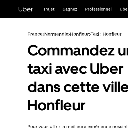
Passer
au
Uber
Trajet
Gagnez
Professionnel
Uber
contenu
principal
France
>
Normandie
>
Honfleur
>
Taxi : Honfleur
Commandez u
taxi avec Uber
dans cette ville
Honfleur
Pour vous offrir la meilleure expérience possibl