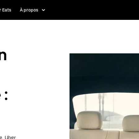
 Eats
À propos
n
 :
e, Uber