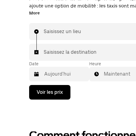
ajoute une option de mobilité : les taxis sont 
disponibles dans l'application. Uber Taxi : un t
More
vous en avez besoin.
Saisissez un lieu
Saisissez la destination
Date
Heure
Maintenant
Appuyez
Voir les prix
sur
la
flèche
vers
le
bas
pour
Comment fonctionne l
ouvrir