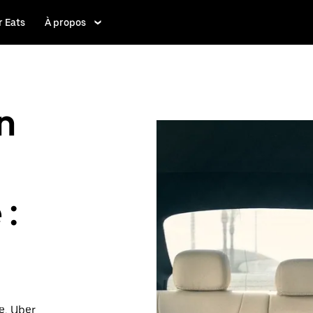
 Eats
À propos
n
 :
e, Uber