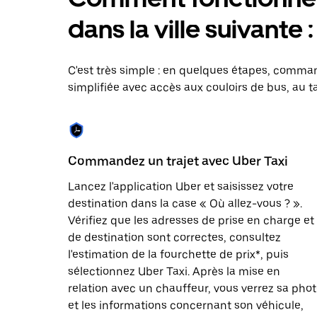
le
calendrier
dans la ville suivante 
et
sélectionner
une
date.
C'est très simple : en quelques étapes, comman
Appuyez
simplifiée avec accès aux couloirs de bus, au ta
sur
la
touche
Échap
pour
fermer
Commandez un trajet avec Uber Taxi
le
calendrier.
Lancez l'application Uber et saisissez votre
destination dans la case « Où allez-vous ? ».
Vérifiez que les adresses de prise en charge et
de destination sont correctes, consultez
l'estimation de la fourchette de prix*, puis
sélectionnez Uber Taxi. Après la mise en
relation avec un chauffeur, vous verrez sa pho
et les informations concernant son véhicule,