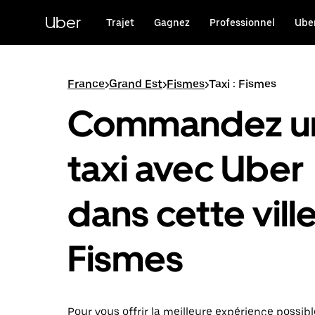
Passer
au
Uber
Trajet
Gagnez
Professionnel
Uber
contenu
principal
France
>
Grand Est
>
Fismes
>
Taxi : Fismes
Commandez u
taxi avec Uber
dans cette ville
Fismes
Pour vous offrir la meilleure expérience possibl